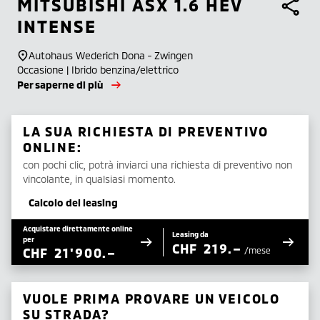
MITSUBISHI
ASX 1.6 HEV
INTENSE
Autohaus Wederich Dona - Zwingen
Occasione | Ibrido benzina/elettrico
Per saperne di più
LA SUA RICHIESTA DI PREVENTIVO
ONLINE:
con pochi clic, potrà inviarci una richiesta di preventivo non
vincolante, in qualsiasi momento.
Calcolo del leasing
Acquistare direttamente online
Leasing da
per
CHF
219.–
CHF
21'900.–
/mese
VUOLE PRIMA PROVARE UN VEICOLO
SU STRADA?