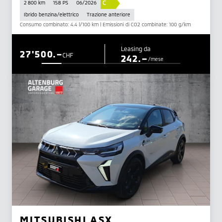
C
2 800 km
158 PS
06/2026
Ibrido benzina/elettrico
Trazione anteriore
Consumo combinato: 4.4 l/100 km | Emissioni di CO2 combinate: 100 g/km
Leasing da
27'500.–
CHF
242.–
/mese
MITSUBISHI ASX