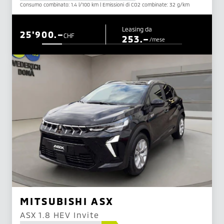
Consumo combinato: 1.4 l/100 km | Emissioni di CO2 combinate: 32 g/km
Leasing da
25'900.–
CHF
253.–
/mese
MITSUBISHI ASX
ASX 1.8 HEV Invite