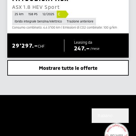
ASX 1.8 HEV Sport
C
25 km
158 PS
12/2025
Ibrido integrale benzina/elettrico
Trazione anteriore
Consumo combinato: 4.4 l/100 km | Emissioni di CO2 combinate: 100 g/km
Leasing da
29'297.–
CHF
247.–
/mese
Mostrare tutte le offerte
Italiano