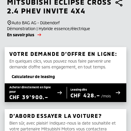
MITSUBISHI
ECLIPSE CROSS
2.4 PHEV INVITE 4X4
Auto BAG AG - Dübendorf
Démonstration | Hybride essence/électrique
En savoir plus
VOTRE DEMANDE D’OFFRE EN LIGNE:
En quelques clics, vous pouvez nous faire parvenir une
demande d’offre sans engagement, en tout temps.
Calculateur de leasing
Acheter directement en ligne
Leasing dès
pour
CHF
428.–
CHF
39'900.–
/mois
D’ABORD ESSAYER LA VOITURE?
Bien sûr, avec plaisir! Indiquez-nous la date souhaitée et
votre partenaire Mitsubishi Motors vous contactera