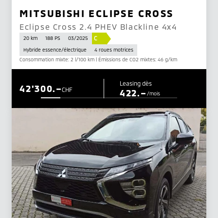
MITSUBISHI ECLIPSE CROSS
Eclipse Cross 2.4 PHEV Blackline 4x4
C
20 km
188 PS
03/2025
Hybride essence/électrique
4 roues motrices
Consommation mixte: 2 l/100 km | Émissions de CO2 mixtes: 46 g/km
Leasing dès
42'300.–
CHF
422.–
/mois