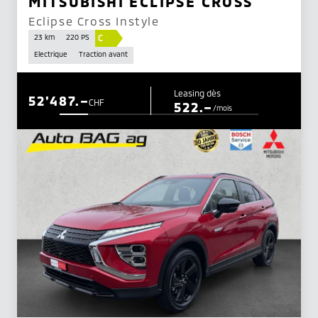
MITSUBISHI ECLIPSE CROSS
Eclipse Cross Instyle
C
23 km
220 PS
Electrique
Traction avant
Leasing dès
52'487.–
CHF
522.–
/mois