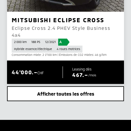
MITSUBISHI ECLIPSE CROSS
Eclipse Cross 2.4 PHEV Style Business
4x4
A
2 000 km
188 PS
12/2021
Hybride essence/électrique
4 roues motrices
Consommation mixte: 2 l/100 km | Émissions de CO2 mixtes: 46 g/km
Leasing dès
44'000.–
CHF
467.–
/mois
Afficher toutes les offres