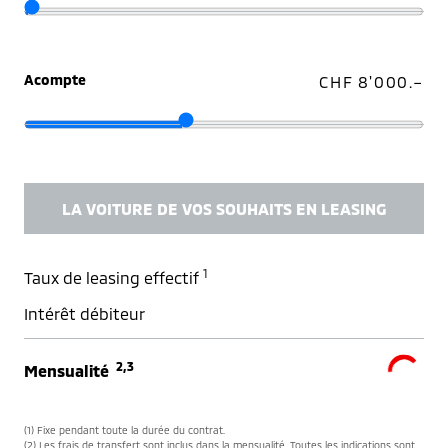
Acompte
CHF 8'000.–
LA VOITURE DE VOS SOUHAITS EN LEASING
1
Taux de leasing effectif
Intérêt débiteur
2,3
Mensualité
(1) Fixe pendant toute la durée du contrat.
(2) Les frais de transfert sont inclus dans la mensualité. Toutes les indications sont