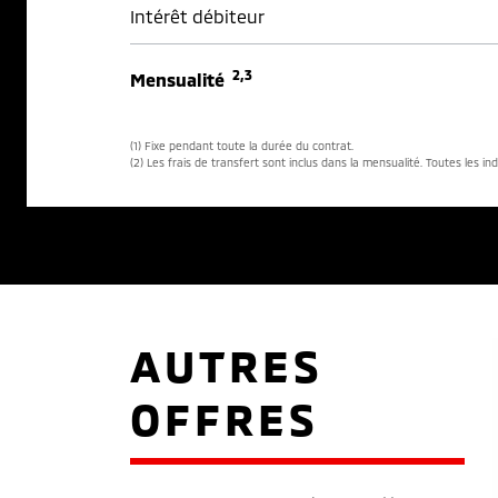
Intérêt débiteur
2,3
Mensualité
(1) Fixe pendant toute la durée du contrat.
(2) Les frais de transfert sont inclus dans la mensualité. Toutes les in
AUTRES
OFFRES