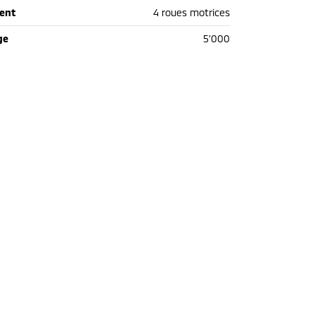
ent
4 roues motrices
ge
5'000