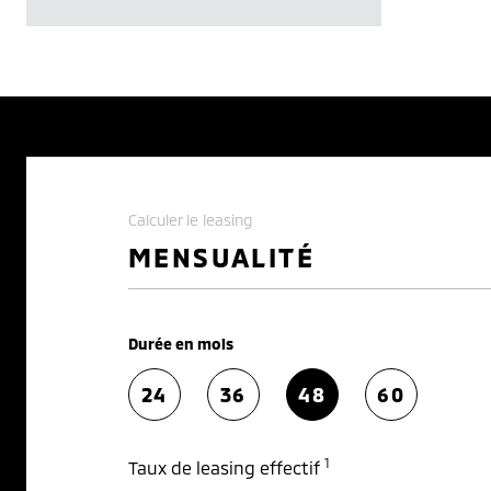
Calculer le leasing
MENSUALITÉ
Durée en mois
24
36
48
60
1
Taux de leasing effectif