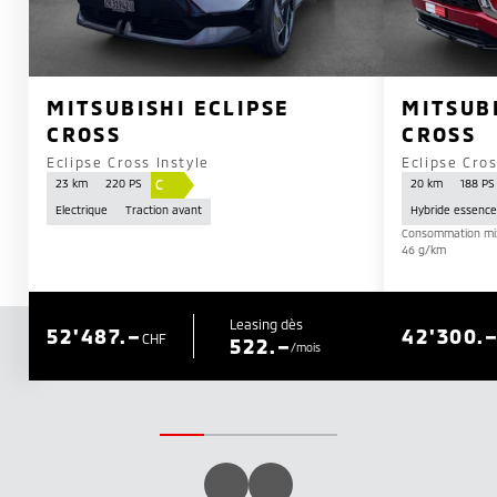
MITSUBISHI ECLIPSE
MITSUBI
CROSS
CROSS
Eclipse Cross Instyle
Eclipse Cro
C
23 km
220 PS
20 km
188 PS
Electrique
Traction avant
Hybride essence
Consommation mixt
46 g/km
Leasing dès
52'487.–
42'300.
CHF
522.–
/mois