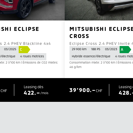
SHI ECLIPSE
MITSUBISHI ECLIPS
CROSS
ss 2.4 PHEV Blackline 4x4
Eclipse Cross 2.4 PHEV Invite 
C
A
03/2025
29 900 km
188 PS
03/2023
/électrique
4 roues motrices
Hybride essence/électrique
4 roues mot
e: 2 l/100 km | Émissions de CO2 mixtes:
Consommation mixte: 2 l/100 km | Émissions 
46 g/km
Leasing dès
Leasing 
–
39'900.–
CHF
CHF
422.–
428.
/mois