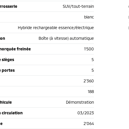
rrosserie
SUV/tout-terrain
blanc
Hybride rechargeable essence/électrique
ion
Boîte (à vitesse) automatique
morquée freinée
1'500
 sièges
5
 portes
5
2'360
188
hicule
Démonstration
n circulation
03/2023
de
2'064