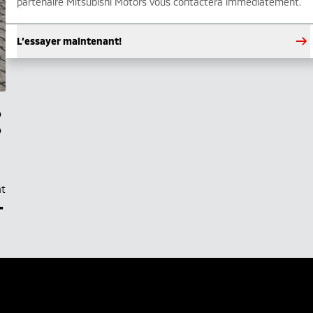
partenaire Mitsubishi Motors vous contactera immédiatement.
L’essayer maintenant!
at
–