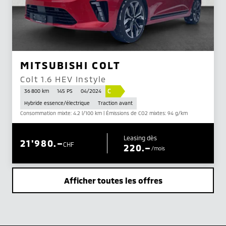
MITSUBISHI COLT
Colt 1.6 HEV Instyle
C
36 800 km
145 PS
04/2024
Hybride essence/électrique
Traction avant
Consommation mixte: 4.2 l/100 km | Émissions de CO2 mixtes: 94 g/km
Leasing dès
21'980.–
CHF
220.–
/mois
Afficher toutes les offres