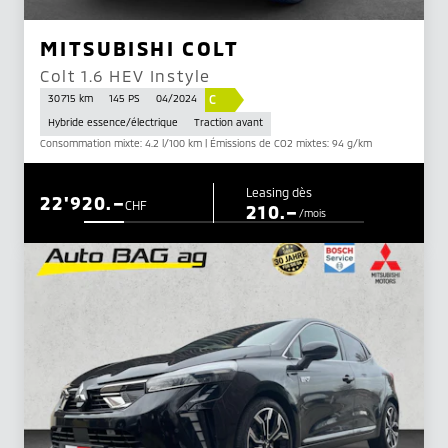
MITSUBISHI COLT
Colt 1.6 HEV Instyle
C
30 715 km
145 PS
04/2024
Hybride essence/électrique
Traction avant
Consommation mixte: 4.2 l/100 km | Émissions de CO2 mixtes: 94 g/km
Leasing dès
22'920.–
CHF
210.–
/mois