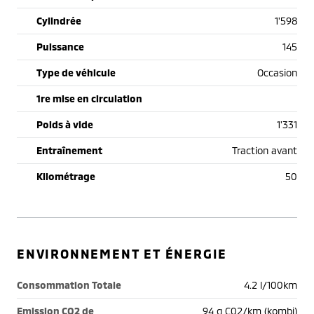
Cylindrée
1'598
Puissance
145
Type de véhicule
Occasion
1re mise en circulation
Poids à vide
1'331
Entraînement
Traction avant
Kilométrage
50
ENVIRONNEMENT ET ÉNERGIE
Consommation Totale
4.2 l/100km
Emission CO2 de
94 g C02/km (kombi)