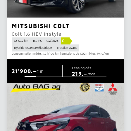
MITSUBISHI COLT
Colt 1.6 HEV Instyle
C
43 574 km
145 PS
04/2024
Hybride essence/électrique
Traction avant
Consommation mixte: 4.2 l/100 km | Émissions de CO2 mixtes: 94 g/km
Leasing dès
21'900.–
CHF
219.–
/mois