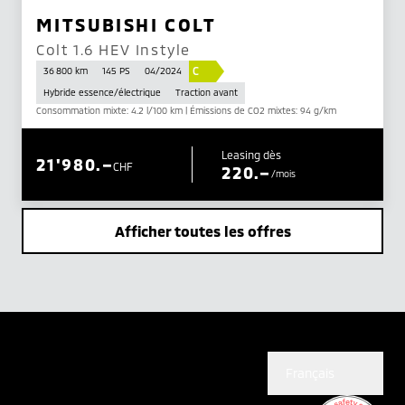
MITSUBISHI COLT
Colt 1.6 HEV Instyle
C
36 800 km
145 PS
04/2024
Hybride essence/électrique
Traction avant
Consommation mixte: 4.2 l/100 km | Émissions de CO2 mixtes: 94 g/km
Leasing dès
21'980.–
CHF
220.–
/mois
Afficher toutes les offres
Français