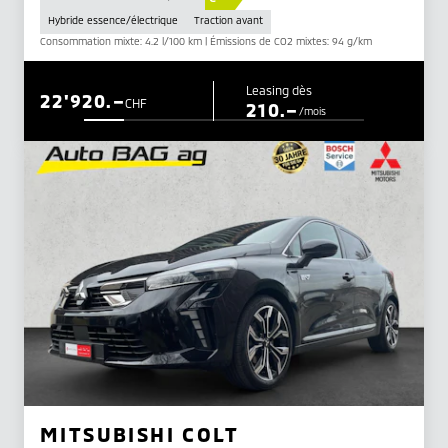
Hybride essence/électrique
Traction avant
Consommation mixte: 4.2 l/100 km | Émissions de CO2 mixtes: 94 g/km
Leasing dès
22'920.–
CHF
210.–
/mois
MITSUBISHI COLT