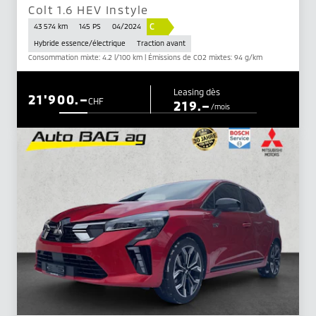
Colt 1.6 HEV Instyle
C
43 574 km
145 PS
04/2024
Hybride essence/électrique
Traction avant
Consommation mixte: 4.2 l/100 km | Émissions de CO2 mixtes: 94 g/km
Leasing dès
21'900.–
CHF
219.–
/mois