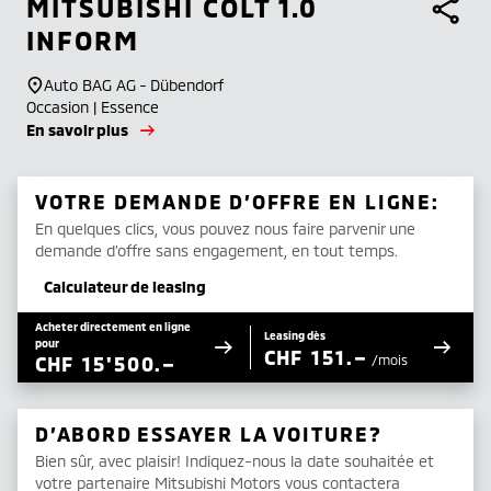
MITSUBISHI
COLT 1.0
INFORM
Auto BAG AG - Dübendorf
Occasion | Essence
En savoir plus
VOTRE DEMANDE D’OFFRE EN LIGNE:
En quelques clics, vous pouvez nous faire parvenir une
demande d’offre sans engagement, en tout temps.
Calculateur de leasing
Acheter directement en ligne
Leasing dès
pour
CHF
151.–
CHF
15'500.–
/mois
D’ABORD ESSAYER LA VOITURE?
Bien sûr, avec plaisir! Indiquez-nous la date souhaitée et
votre partenaire Mitsubishi Motors vous contactera