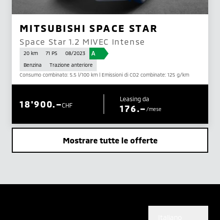
MITSUBISHI SPACE STAR
Space Star 1.2 MIVEC Intense
A
20 km
71 PS
08/2023
Benzina
Trazione anteriore
Consumo combinato: 5.5 l/100 km | Emissioni di CO2 combinate: 125 g/km
Leasing da
18'900.–
CHF
176.–
/mese
Mostrare tutte le offerte
Italiano