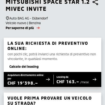
MITSUBISHI
SPACE STAR 1.2
MIVEC INVITE
Auto BAG AG - Dübendorf
Veicolo nuovo | Benzina
Per saperne di più
LA SUA RICHIESTA DI PREVENTIVO
ONLINE:
con pochi clic, potrà inviarci una richiesta di preventivo non
vincolante, in qualsiasi momento.
Calcolo del leasing
Acquistare direttamente online
Leasing da
per
CHF
163.–
CHF
19'398.–
/mese
VUOLE PRIMA PROVARE UN VEICOLO
SU STRADA?