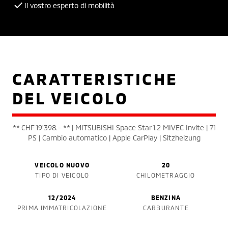
Il vostro esperto di mobilità
CARATTERISTICHE
DEL VEICOLO
** CHF 19'398.– ** | MITSUBISHI Space Star 1.2 MIVEC Invite | 71
PS | Cambio automatico | Apple CarPlay | Sitzheizung
VEICOLO NUOVO
20
TIPO DI VEICOLO
CHILOMETRAGGIO
12/2024
BENZINA
PRIMA IMMATRICOLAZIONE
CARBURANTE