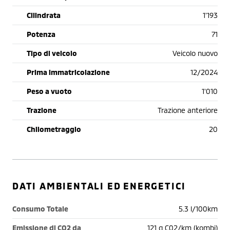
Cilindrata
1'193
Potenza
71
Tipo di veicolo
Veicolo nuovo
Prima immatricolazione
12/2024
Peso a vuoto
1'010
Trazione
Trazione anteriore
Chilometraggio
20
DATI AMBIENTALI ED ENERGETICI
Consumo Totale
5.3 l/100km
Emissione di CO2 da
121 g C02/km (kombi)