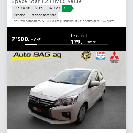
Space Star 1.2 MIVEC Value
A
132 500 km
80 PS
06/2020
Benzina
Trazione anteriore
Consumo combinato: 5.6 l/100 km | Emissioni di CO2 combinate: 126 g/km
Leasing da
7'500.–
CHF
179.–
/mese