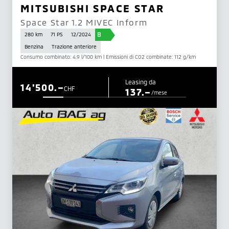
MITSUBISHI SPACE STAR
Space Star 1.2 MIVEC Inform
B
280 km
71 PS
12/2024
Benzina
Trazione anteriore
Consumo combinato: 4.9 l/100 km | Emissioni di CO2 combinate: 112 g/km
Leasing da
14'500.–
CHF
137.–
/mese