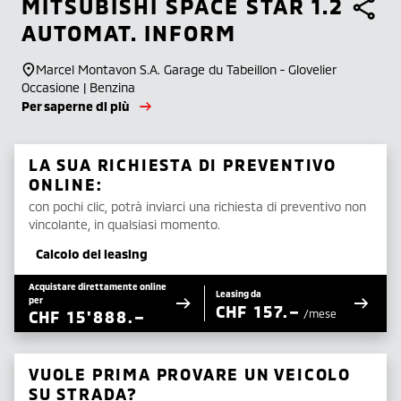
MITSUBISHI
SPACE STAR 1.2
AUTOMAT. INFORM
Marcel Montavon S.A. Garage du Tabeillon - Glovelier
Occasione | Benzina
Per saperne di più
LA SUA RICHIESTA DI PREVENTIVO
ONLINE:
con pochi clic, potrà inviarci una richiesta di preventivo non
vincolante, in qualsiasi momento.
Calcolo del leasing
Acquistare direttamente online
Leasing da
per
CHF
157.–
CHF
15'888.–
/mese
VUOLE PRIMA PROVARE UN VEICOLO
SU STRADA?