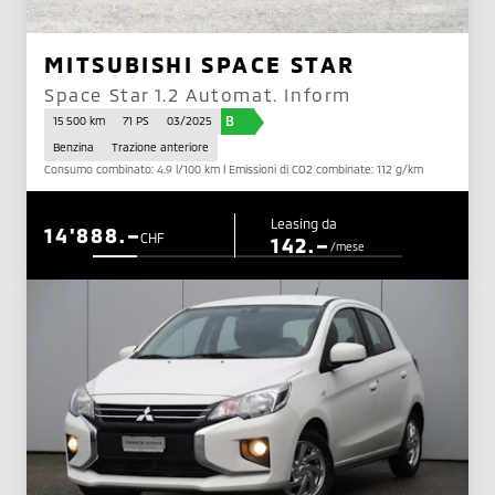
MITSUBISHI SPACE STAR
Space Star 1.2 Automat. Inform
B
15 500 km
71 PS
03/2025
Benzina
Trazione anteriore
Consumo combinato: 4.9 l/100 km | Emissioni di CO2 combinate: 112 g/km
Leasing da
14'888.–
CHF
142.–
/mese