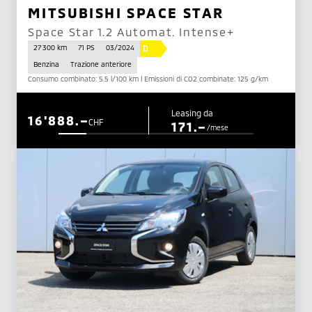
MITSUBISHI SPACE STAR
Space Star 1.2 Automat. Intense+
D
27 300 km
71 PS
03/2024
Benzina
Trazione anteriore
Consumo combinato: 5.5 l/100 km | Emissioni di CO2 combinate: 125 g/km
Leasing da
16'888.–
CHF
171.–
/mese