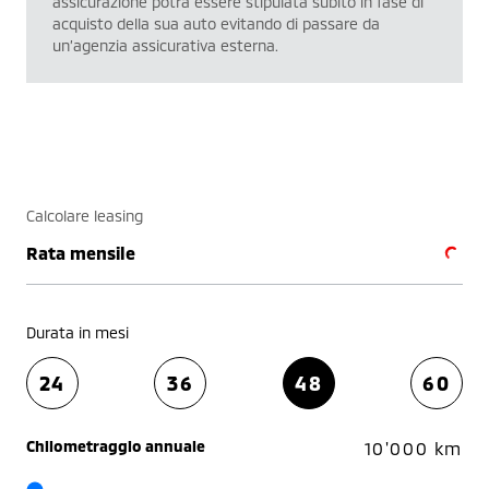
assicurazione potrà essere stipulata subito in fase di
acquisto della sua auto evitando di passare da
un’agenzia assicurativa esterna.
Calcolare leasing
Rata mensile
Durata in mesi
24
36
48
60
Chilometraggio annuale
10'000 km