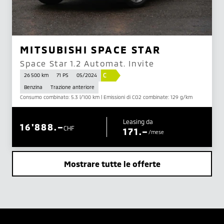
MITSUBISHI SPACE STAR
Space Star 1.2 Automat. Invite
C
26 500 km
71 PS
05/2024
Benzina
Trazione anteriore
Consumo combinato: 5.3 l/100 km | Emissioni di CO2 combinate: 129 g/km
Leasing da
16'888.–
CHF
171.–
/mese
Mostrare tutte le offerte