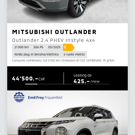
MITSUBISHI OUTLANDER
Outlander 2.4 PHEV Instyle 4x4
E
21 000 km
306 PS
03/2025
Ibrido plug-in benzina/elettrico
4 ruote motrici
Consumo combinato: 0.8 l/100 km | Emissioni di CO2 combinate: 19 g/km
Leasing da
44'500.–
CHF
425.–
/mese