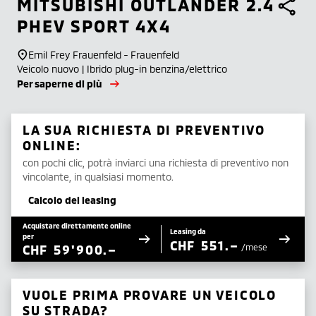
MITSUBISHI
OUTLANDER 2.4
PHEV SPORT 4X4
Emil Frey Frauenfeld - Frauenfeld
Veicolo nuovo | Ibrido plug-in benzina/elettrico
Per saperne di più
LA SUA RICHIESTA DI PREVENTIVO
ONLINE:
con pochi clic, potrà inviarci una richiesta di preventivo non
vincolante, in qualsiasi momento.
Calcolo del leasing
Acquistare direttamente online
Leasing da
per
CHF
551.–
CHF
59'900.–
/mese
VUOLE PRIMA PROVARE UN VEICOLO
SU STRADA?