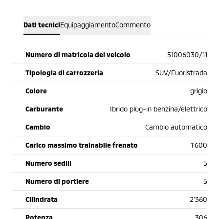
Dati tecnici
Equipaggiamento
Commento
Numero di matricola del veicolo
51006030/11
Tipologia di carrozzeria
SUV/Fuoristrada
Colore
grigio
Carburante
Ibrido plug-in benzina/elettrico
Cambio
Cambio automatico
Carico massimo trainabile frenato
1'600
Numero sedili
5
Numero di portiere
5
Cilindrata
2'360
Potenza
306