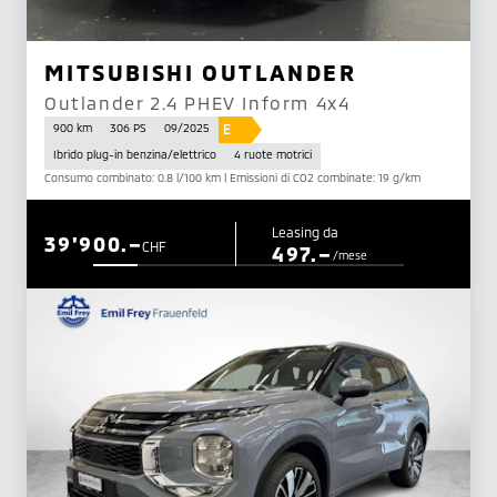
MITSUBISHI OUTLANDER
Outlander 2.4 PHEV Inform 4x4
E
900 km
306 PS
09/2025
Ibrido plug-in benzina/elettrico
4 ruote motrici
Consumo combinato: 0.8 l/100 km | Emissioni di CO2 combinate: 19 g/km
Leasing da
39'900.–
CHF
497.–
/mese