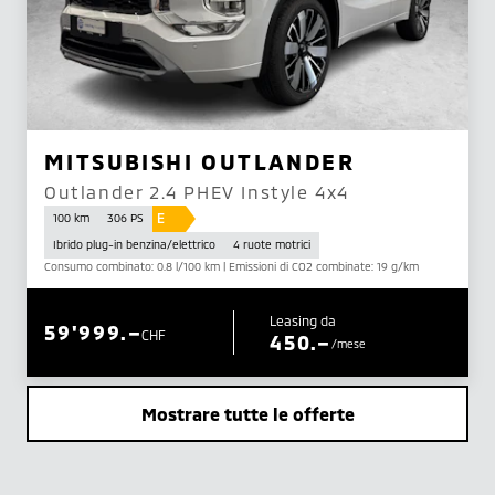
MITSUBISHI OUTLANDER
Outlander 2.4 PHEV Instyle 4x4
E
100 km
306 PS
Ibrido plug-in benzina/elettrico
4 ruote motrici
Consumo combinato: 0.8 l/100 km | Emissioni di CO2 combinate: 19 g/km
Leasing da
59'999.–
CHF
450.–
/mese
Mostrare tutte le offerte