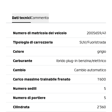
Dati tecnici
Commento
Numero di matricola del veicolo
2005659/41
Tipologia di carrozzeria
SUV/Fuoristrada
Colore
grigio
Carburante
Ibrido plug-in benzina/elettrico
Cambio
Cambio automatico
Carico massimo trainabile frenato
1'600
Numero sedili
5
Numero di portiere
5
Cilindrata
2'360