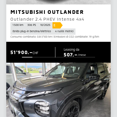
MITSUBISHI OUTLANDER
Outlander 2.4 PHEV Intense 4x4
E
1 500 km
306 PS
10/2025
Ibrido plug-in benzina/elettrico
4 ruote motrici
Consumo combinato: 0.8 l/100 km | Emissioni di CO2 combinate: 19 g/km
Leasing da
51'900.–
CHF
507.–
/mese