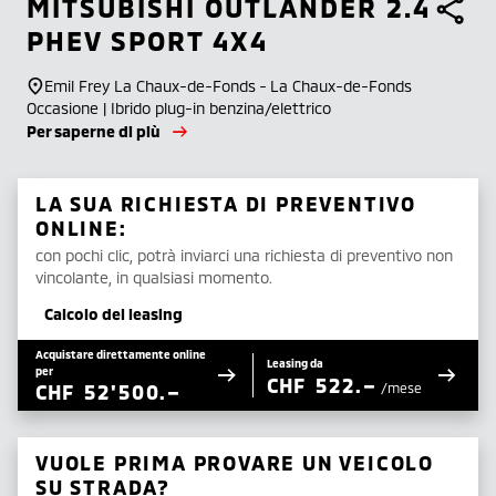
MITSUBISHI
OUTLANDER 2.4
PHEV SPORT 4X4
Emil Frey La Chaux-de-Fonds - La Chaux-de-Fonds
Occasione | Ibrido plug-in benzina/elettrico
Per saperne di più
LA SUA RICHIESTA DI PREVENTIVO
ONLINE:
con pochi clic, potrà inviarci una richiesta di preventivo non
vincolante, in qualsiasi momento.
Calcolo del leasing
Acquistare direttamente online
Leasing da
per
CHF
522.–
CHF
52'500.–
/mese
VUOLE PRIMA PROVARE UN VEICOLO
SU STRADA?