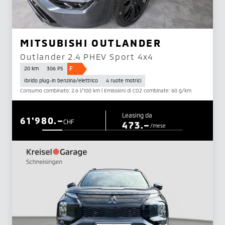
MITSUBISHI OUTLANDER
Outlander 2.4 PHEV Sport 4x4
F
20 km
306 PS
Ibrido plug-in benzina/elettrico
4 ruote motrici
Consumo combinato: 2.6 l/100 km | Emissioni di CO2 combinate: 60 g/km
Leasing da
61'980.–
CHF
473.–
/mese