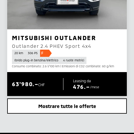
MITSUBISHI OUTLANDER
Outlander 2.4 PHEV Sport 4x4
F
20 km
306 PS
Ibrido plug-in benzina/elettrico
4 ruote motrici
Consumo combinato: 2.6 l/100 km | Emissioni di CO2 combinate: 60 g/km
Leasing da
63'980.–
CHF
476.–
/mese
Mostrare tutte le offerte