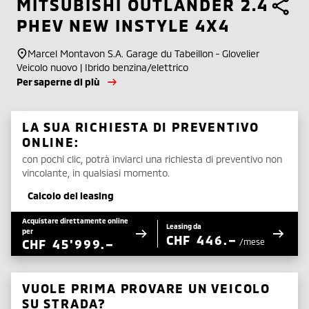
MITSUBISHI
OUTLANDER 2.4
PHEV NEW INSTYLE 4X4
Marcel Montavon S.A. Garage du Tabeillon - Glovelier
Veicolo nuovo | Ibrido benzina/elettrico
Per saperne di più
LA SUA RICHIESTA DI PREVENTIVO
ONLINE:
con pochi clic, potrà inviarci una richiesta di preventivo non
vincolante, in qualsiasi momento.
Calcolo del leasing
Acquistare direttamente online
Leasing da
per
CHF
446.–
CHF
45'999.–
/mese
VUOLE PRIMA PROVARE UN VEICOLO
SU STRADA?