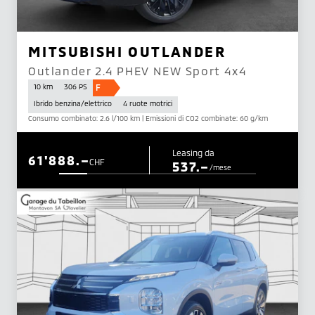
MITSUBISHI OUTLANDER
Outlander 2.4 PHEV NEW Sport 4x4
F
10 km
306 PS
Ibrido benzina/elettrico
4 ruote motrici
Consumo combinato: 2.6 l/100 km | Emissioni di CO2 combinate: 60 g/km
Leasing da
61'888.–
CHF
537.–
/mese