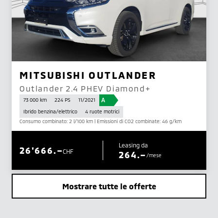
MITSUBISHI OUTLANDER
Outlander 2.4 PHEV Diamond+
A
73 000 km
224 PS
11/2021
Ibrido benzina/elettrico
4 ruote motrici
Consumo combinato: 2 l/100 km | Emissioni di CO2 combinate: 46 g/km
Leasing da
26'666.–
CHF
264.–
/mese
Mostrare tutte le offerte