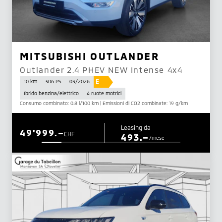
MITSUBISHI OUTLANDER
Outlander 2.4 PHEV NEW Intense 4x4
E
10 km
306 PS
03/2026
Ibrido benzina/elettrico
4 ruote motrici
Consumo combinato: 0.8 l/100 km | Emissioni di CO2 combinate: 19 g/km
Leasing da
49'999.–
CHF
493.–
/mese