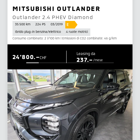
MITSUBISHI OUTLANDER
Outlander 2.4 PHEV Diamond
E
35 500 km
224 PS
03/2019
Ibrido plug-in benzina/elettrico
4 ruote motrici
Consumo combinato: 2 l/100 km | Emissioni di CO2 combinate: 46 g/km
Leasing da
24'800.–
CHF
237.–
/mese