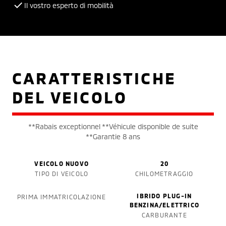
Il vostro esperto di mobilità
CARATTERISTICHE
DEL VEICOLO
**Rabais exceptionnel **Véhicule disponible de suite
**Garantie 8 ans
VEICOLO NUOVO
20
TIPO DI VEICOLO
CHILOMETRAGGIO
IBRIDO PLUG-IN
PRIMA IMMATRICOLAZIONE
BENZINA/ELETTRICO
CARBURANTE