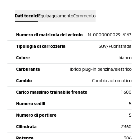
Dati tecnici
Equipaggiamento
Commento
Numero di matricola del veicolo
N-0000000029-6163
Tipologia di carrozzeria
SUV/Fuoristrada
Colore
bianco
Carburante
Ibrido plug-in benzina/elettrico
Cambio
Cambio automatico
Carico massimo trainabile frenato
1'600
Numero sedili
5
Numero di portiere
5
Cilindrata
2'360
Potenza
306