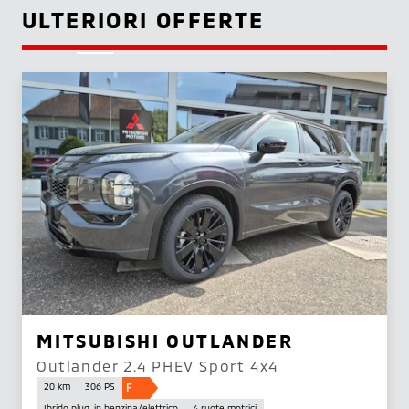
ULTERIORI OFFERTE
MITSUBISHI OUTLANDER
Outlander 2.4 PHEV Sport 4x4
F
20 km
306 PS
Ibrido plug-in benzina/elettrico
4 ruote motrici