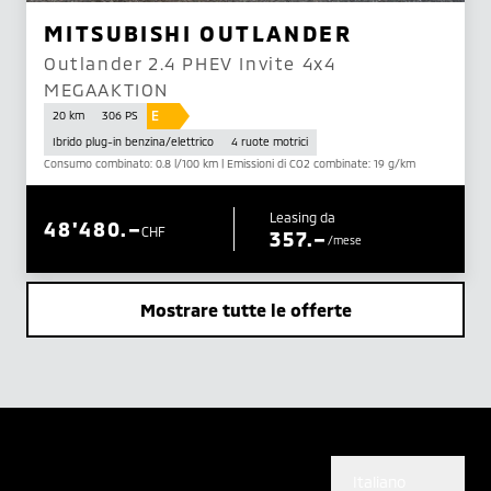
MITSUBISHI OUTLANDER
Outlander 2.4 PHEV Invite 4x4
MEGAAKTION
E
20 km
306 PS
Ibrido plug-in benzina/elettrico
4 ruote motrici
Consumo combinato: 0.8 l/100 km | Emissioni di CO2 combinate: 19 g/km
Leasing da
48'480.–
CHF
357.–
/mese
Mostrare tutte le offerte
Italiano