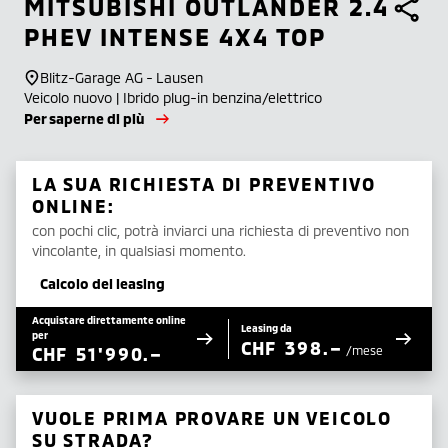
MITSUBISHI
OUTLANDER 2.4
PHEV INTENSE 4X4 TOP
Blitz-Garage AG - Lausen
Veicolo nuovo | Ibrido plug-in benzina/elettrico
Per saperne di più
LA SUA RICHIESTA DI PREVENTIVO
ONLINE:
con pochi clic, potrà inviarci una richiesta di preventivo non
vincolante, in qualsiasi momento.
Calcolo del leasing
Acquistare direttamente online
Leasing da
per
CHF
398.–
CHF
51'990.–
/mese
VUOLE PRIMA PROVARE UN VEICOLO
SU STRADA?