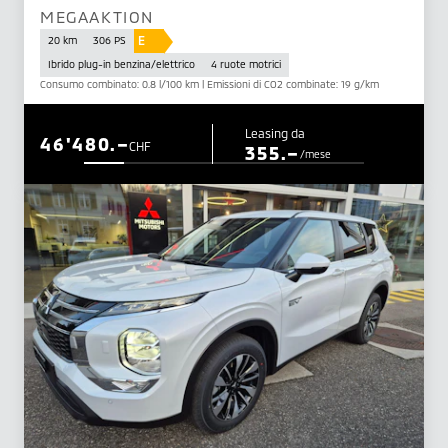
MEGAAKTION
E
20 km
306 PS
Ibrido plug-in benzina/elettrico
4 ruote motrici
Consumo combinato: 0.8 l/100 km | Emissioni di CO2 combinate: 19 g/km
Leasing da
46'480.–
CHF
355.–
/mese