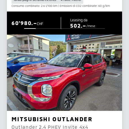
Consumo combinato: 2.6 l/100 km | Emissioni di CO2 combinate: 60 g/km
Leasing da
60'980.–
CHF
502.–
/mese
MITSUBISHI OUTLANDER
Outlander 2.4 PHEV Invite 4x4