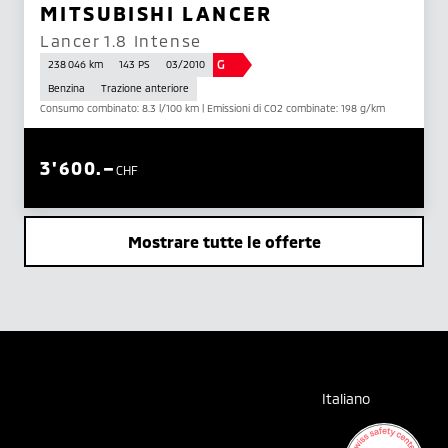
MITSUBISHI LANCER
Lancer 1.8 Intense
G
238 046 km
143 PS
03/2010
Benzina
Trazione anteriore
Consumo combinato: 8.3 l/100 km | Emissioni di CO2 combinate: 198 g/km
3'600.–
CHF
Mostrare tutte le offerte
Italiano