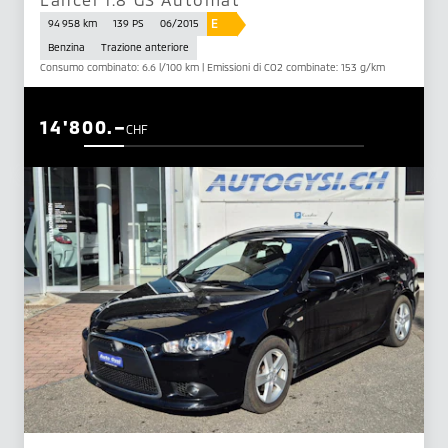
E
94 958 km
139 PS
06/2015
Benzina
Trazione anteriore
Consumo combinato: 6.6 l/100 km | Emissioni di CO2 combinate: 153 g/km
14'800.–
CHF