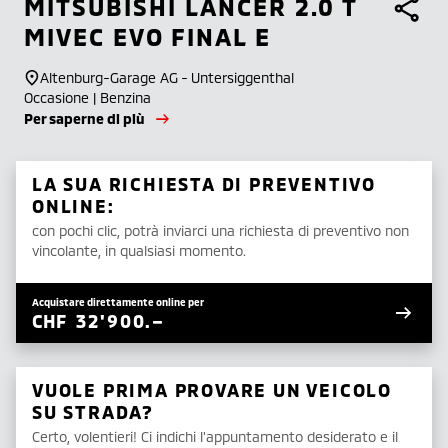
MITSUBISHI
LANCER 2.0 T
MIVEC EVO FINAL E
Altenburg-Garage AG - Untersiggenthal
Occasione | Benzina
Per saperne di più
LA SUA RICHIESTA DI PREVENTIVO
ONLINE:
con pochi clic, potrà inviarci una richiesta di preventivo non
vincolante, in qualsiasi momento.
Acquistare direttamente online per
CHF
32'900.–
VUOLE PRIMA PROVARE UN VEICOLO
SU STRADA?
Certo, volentieri! Ci indichi l'appuntamento desiderato e il