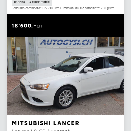
Benzina
4 ruote motrici
Consumo combinato: 10.5 l/100 km | Emissioni di CO2 combinate: 250 g/km
18'600.–
CHF
MITSUBISHI LANCER
Lancer 1.8 GS Automat