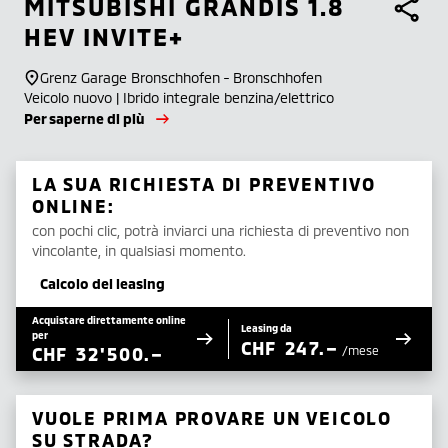
MITSUBISHI
GRANDIS 1.8
HEV INVITE+
Grenz Garage Bronschhofen - Bronschhofen
Veicolo nuovo | Ibrido integrale benzina/elettrico
Per saperne di più
LA SUA RICHIESTA DI PREVENTIVO
ONLINE:
con pochi clic, potrà inviarci una richiesta di preventivo non
vincolante, in qualsiasi momento.
Calcolo del leasing
Acquistare direttamente online
Leasing da
per
CHF
247.–
CHF
32'500.–
/mese
VUOLE PRIMA PROVARE UN VEICOLO
SU STRADA?