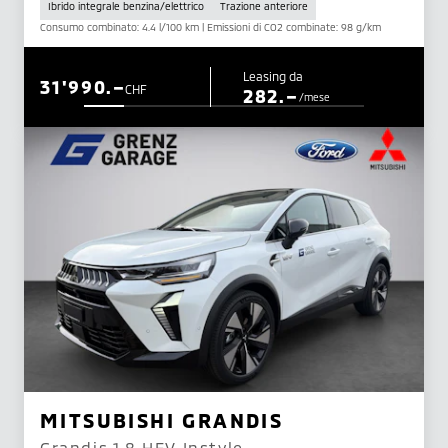
Ibrido integrale benzina/elettrico
Trazione anteriore
Consumo combinato: 4.4 l/100 km | Emissioni di CO2 combinate: 98 g/km
Leasing da
31'990.–
CHF
282.–
/mese
MITSUBISHI GRANDIS
Grandis 1.8 HEV Instyle