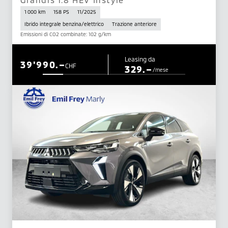
1 000 km
158 PS
11/2025
Ibrido integrale benzina/elettrico
Trazione anteriore
Emissioni di CO2 combinate: 102 g/km
Leasing da
39'990.–
CHF
329.–
/mese