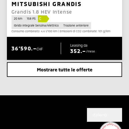
MITSUBISHI GRANDIS
Grandis 1.8 HEV Intense
C
20 km
158 PS
Ibrido integrale benzina/elettrico
Trazione anteriore
Consumo combinato: 4.4 l/100 km | Emissioni di CO2 combinate: 101 g/km
Leasing da
36'590.–
CHF
352.–
/mese
Mostrare tutte le offerte
Italiano