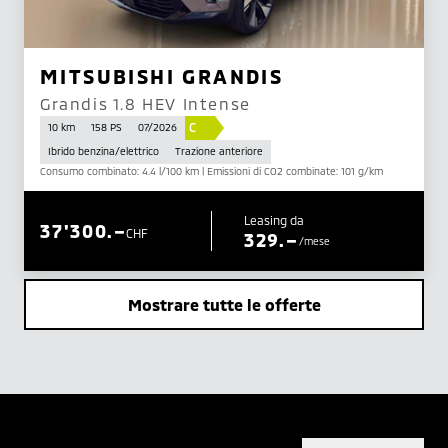
MITSUBISHI GRANDIS
Grandis 1.8 HEV Intense
C
10 km
158 PS
07/2026
Ibrido benzina/elettrico
Trazione anteriore
Consumo combinato: 4.4 l/100 km | Emissioni di CO2 combinate: 101 g/km
Leasing da
37'300.–
CHF
329.–
/mese
Mostrare tutte le offerte