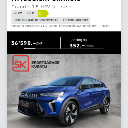
Grandis 1.8 HEV Intense
C
20 km
158 PS
Ibrido integrale benzina/elettrico
Trazione anteriore
Consumo combinato: 4.4 l/100 km | Emissioni di CO2 combinate: 101 g/km
Leasing da
36'590.–
CHF
352.–
/mese