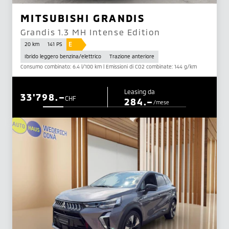
MITSUBISHI GRANDIS
Grandis 1.3 MH Intense Edition
E
20 km
141 PS
Ibrido leggero benzina/elettrico
Trazione anteriore
Consumo combinato: 6.4 l/100 km | Emissioni di CO2 combinate: 144 g/km
Leasing da
33'798.–
CHF
284.–
/mese