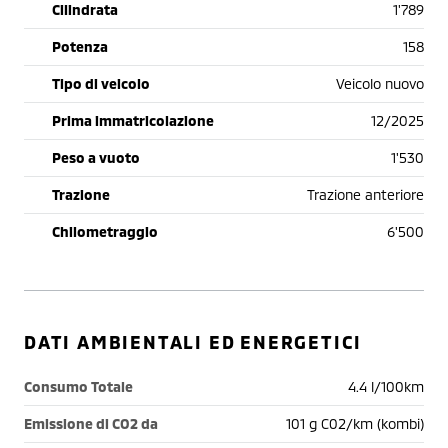
Cilindrata
1'789
Potenza
158
Tipo di veicolo
Veicolo nuovo
Prima immatricolazione
12/2025
Peso a vuoto
1'530
Trazione
Trazione anteriore
Chilometraggio
6'500
DATI AMBIENTALI ED ENERGETICI
Consumo Totale
4.4 l/100km
Emissione di CO2 da
101 g C02/km (kombi)