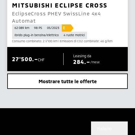
MITSUBISHI ECLIPSE CROSS
EclipseCross PHEV SwissLine 4x4
Automat
E
62 089 km
98 PS
05/2023
Ibrido plug-in benzina/elettrico
4 ruote motrici
Consumo combinato: 2 l/100 km | Emissioni di CO2 combinate: 46 g/km
Leasing da
27'500.–
CHF
284.–
/mese
Mostrare tutte le offerte
Italiano