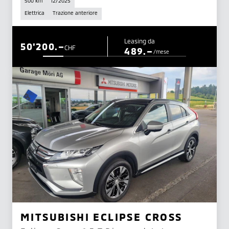
500 km
12/2025
Elettrica
Trazione anteriore
Leasing da
50'200.–
CHF
489.–
/mese
MITSUBISHI ECLIPSE CROSS