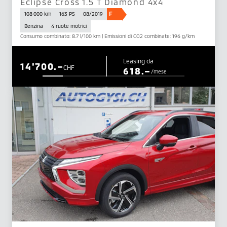
Eclipse Cross 1.5 T Diamond 4x4
F
108 000 km
163 PS
08/2019
Benzina
4 ruote motrici
Consumo combinato: 8.7 l/100 km | Emissioni di CO2 combinate: 196 g/km
Leasing da
14'700.–
CHF
618.–
/mese