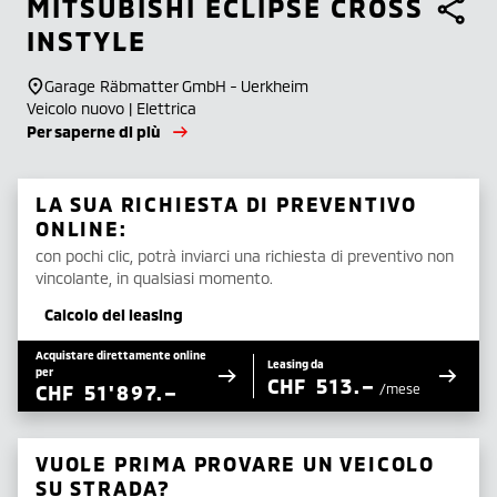
MITSUBISHI
ECLIPSE CROSS
INSTYLE
Garage Räbmatter GmbH - Uerkheim
Veicolo nuovo | Elettrica
Per saperne di più
LA SUA RICHIESTA DI PREVENTIVO
ONLINE:
con pochi clic, potrà inviarci una richiesta di preventivo non
vincolante, in qualsiasi momento.
Calcolo del leasing
Acquistare direttamente online
Leasing da
per
CHF
513.–
CHF
51'897.–
/mese
VUOLE PRIMA PROVARE UN VEICOLO
SU STRADA?