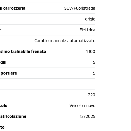
di carrozzeria
SUV/Fuoristrada
grigio
e
Elettrica
Cambio manuale automatizzato
simo trainabile frenato
1'100
dili
5
 portiere
5
220
colo
Veicolo nuovo
atricolazione
12/2025
oto