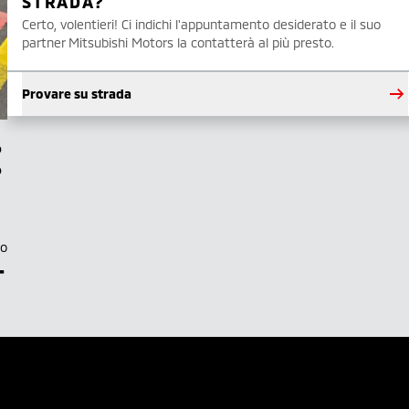
STRADA?
Certo, volentieri! Ci indichi l'appuntamento desiderato e il suo
partner Mitsubishi Motors la contatterà al più presto.
Provare su strada
to
–