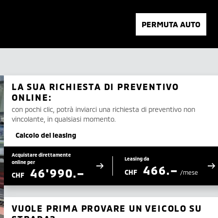
PERMUTA AUTO
LA SUA RICHIESTA DI PREVENTIVO
ONLINE:
con pochi clic, potrà inviarci una richiesta di preventivo non
vincolante, in qualsiasi momento.
Calcolo del leasing
Acquistare direttamente
Leasing da
online per
466.–
46'990.–
CHF
/mese
CHF
VUOLE PRIMA PROVARE UN VEICOLO SU