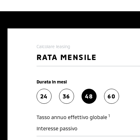
Calcolare leasing
RATA MENSILE
Durata in mesi
24
36
48
60
1
Tasso annuo effettivo globale
Interesse passivo