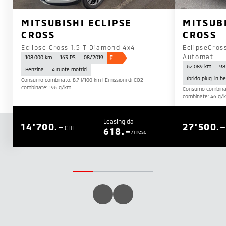
MITSUBISHI ECLIPSE
MITSUBI
CROSS
CROSS
Eclipse Cross 1.5 T Diamond 4x4
EclipseCros
Automat
F
108 000 km
163 PS
08/2019
62 089 km
98
Benzina
4 ruote motrici
Ibrido plug-in b
Consumo combinato: 8.7 l/100 km | Emissioni di CO2
combinate: 196 g/km
Consumo combinato
combinate: 46 g/
Leasing da
14'700.–
27'500.
CHF
618.–
/mese