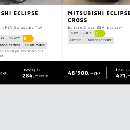
SHI ECLIPSE
MITSUBISHI ECLIPS
CROSS
s PHEV SwissLine 4x4
Eclipse Cross BEV Intense+
C
10 km
220 PS
E
 PS
05/2023
Elettrica
Trazione anteriore
enzina/elettrico
4 ruote motrici
: 2 l/100 km | Emissioni di CO2
km
Leasing da
Leasing 
–
48'900.–
CHF
CHF
284.–
471.
/mese