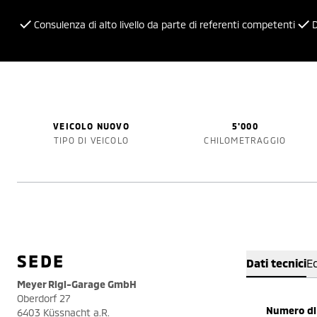
Consulenza di alto livello da parte di referenti competenti
D
VEICOLO NUOVO
5'000
TIPO DI VEICOLO
CHILOMETRAGGIO
SEDE
Dati tecnici
E
Meyer Rigi-Garage GmbH
Oberdorf 27
Numero di 
6403 Küssnacht a.R.