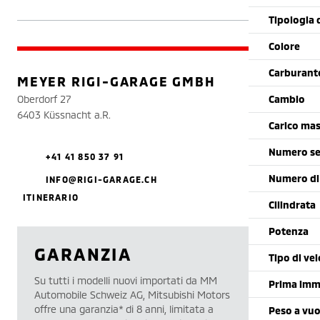
Tipologia 
Colore
Carburant
MEYER RIGI-GARAGE GMBH
Oberdorf 27
Cambio
6403 Küssnacht a.R.
Carico mas
Numero se
+41 41 850 37 91
Numero di
INFO@RIGI-GARAGE.CH
ITINERARIO
Cilindrata
Potenza
GARANZIA
Tipo di vei
Su tutti i modelli nuovi importati da MM
Prima imm
Automobile Schweiz AG, Mitsubishi Motors
offre una garanzia* di 8 anni, limitata a
Peso a vu