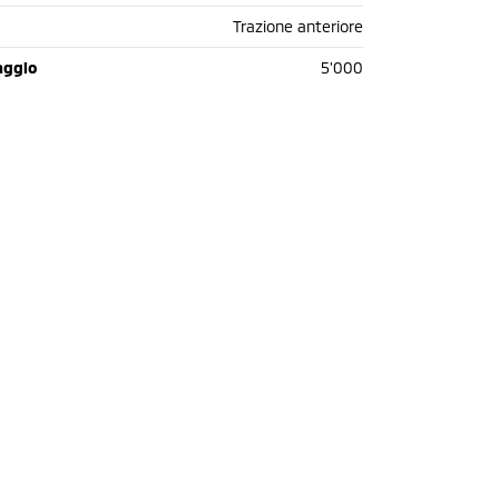
Trazione anteriore
aggio
5'000