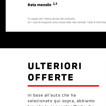
2,3
Rata mensile
(1) Legato per l’intera durata del contratto
(2) I costi di trasporto sono inclusi nella rata mensile. Tutte le inform
ULTERIORI
OFFERTE
In base all’auto che ha
selezionato qui sopra, abbiamo