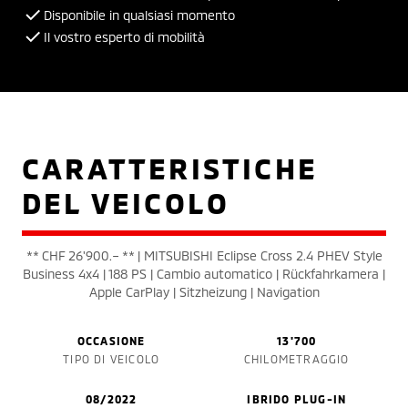
Disponibile in qualsiasi momento
Il vostro esperto di mobilità
CARATTERISTICHE
DEL VEICOLO
** CHF 26'900.– ** | MITSUBISHI Eclipse Cross 2.4 PHEV Style
Business 4x4 | 188 PS | Cambio automatico | Rückfahrkamera |
Apple CarPlay | Sitzheizung | Navigation
OCCASIONE
13'700
TIPO DI VEICOLO
CHILOMETRAGGIO
08/2022
IBRIDO PLUG-IN