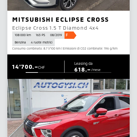
MITSUBISHI ECLIPSE CROSS
Eclipse Cross 1.5 T Diamond 4x4
F
108 000 km
163 PS
08/2019
Benzina
4 ruote motrici
Consumo combinato: 8.7 l/100 km | Emissioni di CO2 combinate: 196 g/km
Leasing da
14'700.–
CHF
618.–
/mese