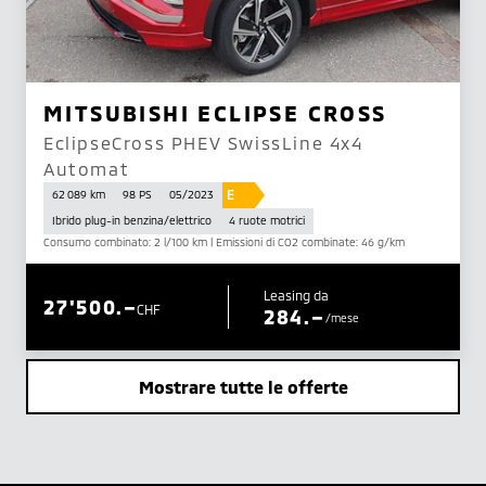
MITSUBISHI ECLIPSE CROSS
EclipseCross PHEV SwissLine 4x4
Automat
E
62 089 km
98 PS
05/2023
Ibrido plug-in benzina/elettrico
4 ruote motrici
Consumo combinato: 2 l/100 km | Emissioni di CO2 combinate: 46 g/km
Leasing da
27'500.–
CHF
284.–
/mese
Mostrare tutte le offerte