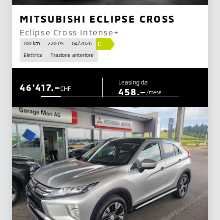
MITSUBISHI ECLIPSE CROSS
Eclipse Cross Intense+
C
100 km
220 PS
04/2026
Elettrica
Trazione anteriore
Leasing da
46'417.–
CHF
458.–
/mese