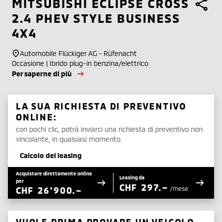
MITSUBISHI
ECLIPSE CROSS
2.4 PHEV STYLE BUSINESS
4X4
Automobile Flückiger AG - Rüfenacht
Occasione | Ibrido plug-in benzina/elettrico
Per saperne di più
LA SUA RICHIESTA DI PREVENTIVO
ONLINE:
con pochi clic, potrà inviarci una richiesta di preventivo non
vincolante, in qualsiasi momento.
Calcolo del leasing
Acquistare direttamente online
Leasing da
per
CHF
297.–
CHF
26'900.–
/mese