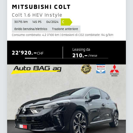
MITSUBISHI COLT
Colt 1.6 HEV Instyle
C
30 715 km
145 PS
04/2024
Ibrido benzina/elettrico
Trazione anteriore
Consumo combinato: 4.2 l/100 km | Emissioni di CO2 combinate: 94 g/km
Leasing da
22'920.–
CHF
210.–
/mese