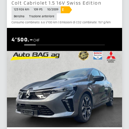
Colt Cabriolet 1.5 16V Swiss Edition
E
123 926 km
109 PS
10/2009
Benzina
Trazione anteriore
Consumo combinato: 6.6 l/100 km | Emissioni di CO2 combinate: 157 g/km
4'500.–
CHF