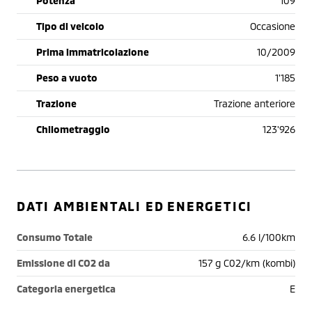
Potenza
109
Tipo di veicolo
Occasione
Prima immatricolazione
10/2009
Peso a vuoto
1'185
Trazione
Trazione anteriore
Chilometraggio
123'926
DATI AMBIENTALI ED ENERGETICI
Consumo Totale
6.6 l/100km
Emissione di CO2 da
157 g C02/km (kombi)
Categoria energetica
E