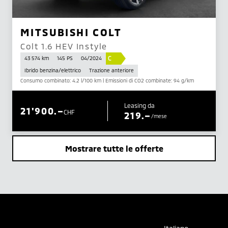
MITSUBISHI COLT
Colt 1.6 HEV Instyle
C
43 574 km
145 PS
04/2024
Ibrido benzina/elettrico
Trazione anteriore
Consumo combinato: 4.2 l/100 km | Emissioni di CO2 combinate: 94 g/km
Leasing da
21'900.–
CHF
219.–
/mese
Mostrare tutte le offerte