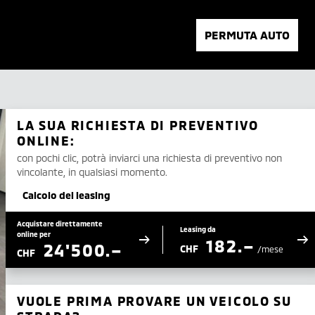
PERMUTA AUTO
LA SUA RICHIESTA DI PREVENTIVO
ONLINE:
con pochi clic, potrà inviarci una richiesta di preventivo non
vincolante, in qualsiasi momento.
Calcolo del leasing
Acquistare direttamente
Leasing da
online per
182.–
24'500.–
CHF
/mese
CHF
VUOLE PRIMA PROVARE UN VEICOLO SU