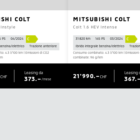
ISHI COLT
MITSUBISHI COLT
 Instyle
Colt 1.6 HEV Intense
C
C
5 PS
04/2024
31 820 km
145 PS
03/2024
 benzina/elettrico
Trazione anteriore
Ibrido integrale benzina/elettrico
Trazio
: 4.3 l/100 km | Emissioni di CO2
Consumo combinato: 4.3 l/100 km | Emissioni 
km
combinate: 96 g/km
Leasing da
Leasing 
–
21'990.–
CHF
CHF
373.–
367.
/mese