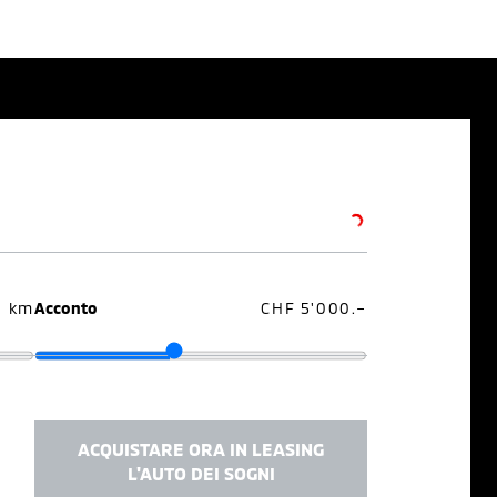
0 km
Acconto
CHF 5'000.–
ACQUISTARE ORA IN LEASING
L'AUTO DEI SOGNI