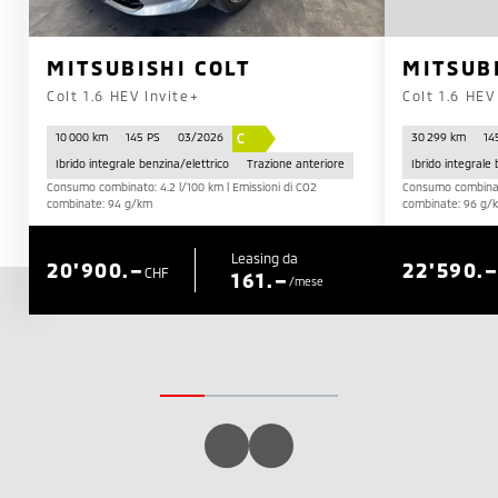
MITSUBISHI COLT
MITSUB
Colt 1.6 HEV Invite+
Colt 1.6 HEV
C
10 000 km
145 PS
03/2026
30 299 km
14
Ibrido integrale benzina/elettrico
Trazione anteriore
Ibrido integrale
Consumo combinato: 4.2 l/100 km | Emissioni di CO2
Consumo combinato
combinate: 94 g/km
combinate: 96 g/
Leasing da
20'900.–
22'590.
CHF
161.–
/mese