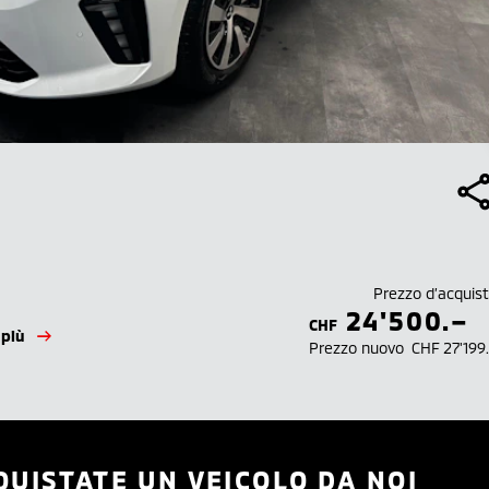
Prezzo d’acquis
24'500.–
CHF
 più
Prezzo nuovo
CHF 27'199
QUISTATE UN VEICOLO DA NOI