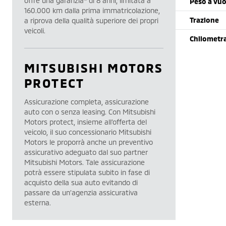
offre una garanzia* di 8 anni, limitata a
Peso a vu
160.000 km dalla prima immatricolazione,
Trazione
a riprova della qualità superiore dei propri
veicoli.
Chilometr
MITSUBISHI MOTORS
PROTECT
Assicurazione completa, assicurazione
auto con o senza leasing. Con Mitsubishi
Motors protect, insieme all’offerta del
veicolo, il suo concessionario Mitsubishi
Motors le proporrà anche un preventivo
assicurativo adeguato dal suo partner
Mitsubishi Motors. Tale assicurazione
potrà essere stipulata subito in fase di
acquisto della sua auto evitando di
passare da un’agenzia assicurativa
esterna.