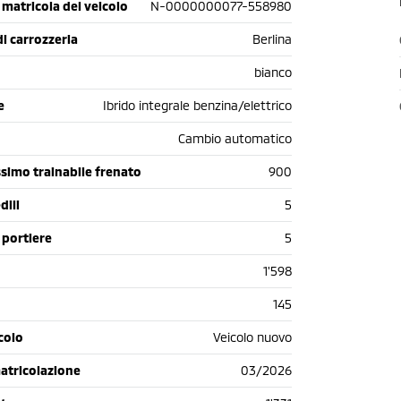
matricola del veicolo
N-0000000077-558980
di carrozzeria
Berlina
bianco
e
Ibrido integrale benzina/elettrico
Cambio automatico
simo trainabile frenato
900
dili
5
 portiere
5
1'598
145
colo
Veicolo nuovo
atricolazione
03/2026