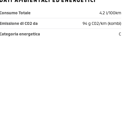
DATI AMBIENTALI ED ENERGETICI
Consumo Totale
4.2 l/100km
Emissione di CO2 da
94 g C02/km (kombi)
Categoria energetica
C