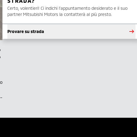
STRADA?
Certo, volentieri! Ci indichi l'appuntamento desiderato e il suo
partner Mitsubishi Motors la contatterà al più presto.
Provare su strada
to
.–