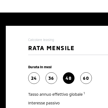
Calcolare leasing
RATA MENSILE
Durata in mesi
24
36
48
60
1
Tasso annuo effettivo globale
Interesse passivo