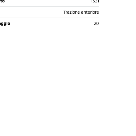
oto
1'331
Trazione anteriore
aggio
20