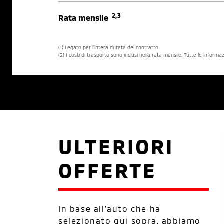
2,3
Rata mensile
(1) Legato per l’intera durata del contratto
(2) I costi di trasporto sono inclusi nella rata mensile. Tutte le inform
ULTERIORI
OFFERTE
In base all’auto che ha
selezionato qui sopra, abbiamo