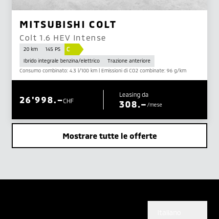
MITSUBISHI COLT
Colt 1.6 HEV Intense
C
20 km
145 PS
Ibrido integrale benzina/elettrico
Trazione anteriore
Consumo combinato: 4.3 l/100 km | Emissioni di CO2 combinate: 96 g/km
Leasing da
26'998.–
CHF
308.–
/mese
Mostrare tutte le offerte
Italiano