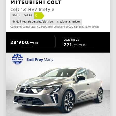
MITSUBISHI COLT
Colt 1.6 HEV Instyle
C
20 km
145 PS
Ibrido integrale benzina/elettrico
Trazione anteriore
Consumo combinato: 4.2 l/100 km | Emissioni di CO2 combinate: 94 g/km
Leasing da
28'900.–
CHF
271.–
/mese