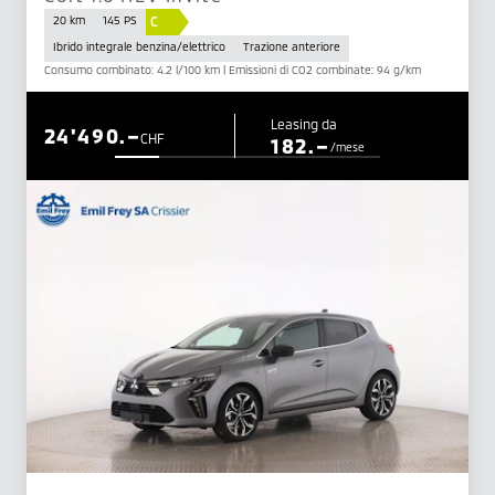
C
20 km
145 PS
Ibrido integrale benzina/elettrico
Trazione anteriore
Consumo combinato: 4.2 l/100 km | Emissioni di CO2 combinate: 94 g/km
Leasing da
24'490.–
CHF
182.–
/mese