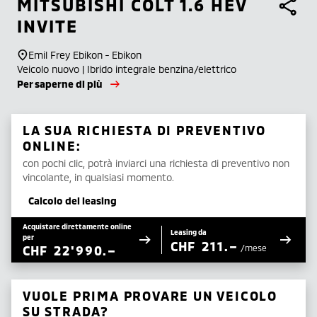
MITSUBISHI
COLT 1.6 HEV
INVITE
Emil Frey Ebikon - Ebikon
Veicolo nuovo | Ibrido integrale benzina/elettrico
Per saperne di più
LA SUA RICHIESTA DI PREVENTIVO
ONLINE:
con pochi clic, potrà inviarci una richiesta di preventivo non
vincolante, in qualsiasi momento.
Calcolo del leasing
Acquistare direttamente online
Leasing da
per
CHF
211.–
CHF
22'990.–
/mese
VUOLE PRIMA PROVARE UN VEICOLO
SU STRADA?