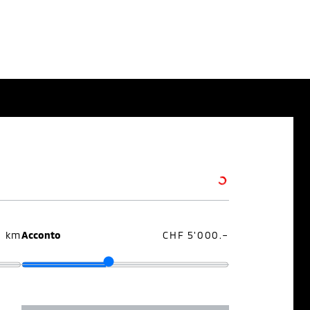
0 km
Acconto
CHF 5'000.–