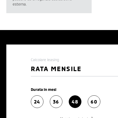
esterna.
Calcolare leasing
RATA MENSILE
Durata in mesi
24
36
48
60