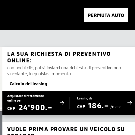
PERMUTA AUTO
LA SUA RICHIESTA DI PREVENTIVO
ONLINE:
con pochi clic, potrà inviarci una richiesta di preventivo non
vincolante, in qualsiasi momento.
Calcolo del leasing
Acquistare direttamente
Leasing da
online per
186.–
24'900.–
CHF
/mese
CHF
VUOLE PRIMA PROVARE UN VEICOLO SU