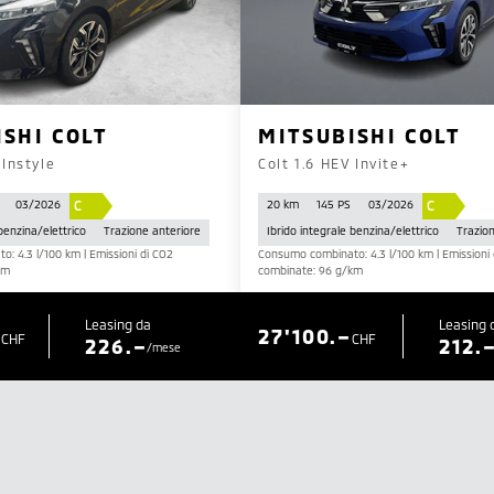
ISHI COLT
MITSUBISHI COLT
 Instyle
Colt 1.6 HEV Invite+
C
C
03/2026
20 km
145 PS
03/2026
 benzina/elettrico
Trazione anteriore
Ibrido integrale benzina/elettrico
Trazio
: 4.3 l/100 km | Emissioni di CO2
Consumo combinato: 4.3 l/100 km | Emissioni 
km
combinate: 96 g/km
Leasing da
Leasing 
–
27'100.–
CHF
CHF
226.–
212.
/mese