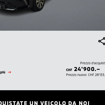
Prezzo d’acquis
24'900.–
CHF
 più
Prezzo nuovo
CHF 28'133
QUISTATE UN VEICOLO DA NOI