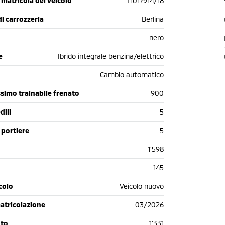
matricola del veicolo
T1017914/18
di carrozzeria
Berlina
nero
e
Ibrido integrale benzina/elettrico
Cambio automatico
simo trainabile frenato
900
dili
5
 portiere
5
1'598
145
colo
Veicolo nuovo
atricolazione
03/2026
oto
1'331