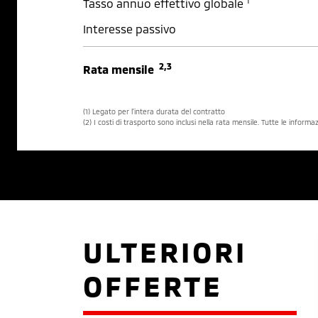
1
Tasso annuo effettivo globale
Interesse passivo
2,3
Rata mensile
(1) Legato per l’intera durata del contratto
(2) I costi di trasporto sono inclusi nella rata mensile. Tutte le inform
ULTERIORI
OFFERTE