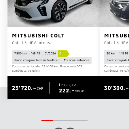
MITSUBISHI COLT
MITSUB
Colt 1.6 HEV Intense
Colt 1.6 HEV
C
7 500 km
145 PS
01/2026
20 km
145 PS
Ibrido integrale benzina/elettrico
Trazione anteriore
Ibrido integrale
Consumo combinato: 4.3 l/100 km | Emissioni di CO2
Consumo combinato
combinate: 96 g/km
combinate: 96 g/
Leasing da
23'720.–
30'300.
CHF
222.–
/mese