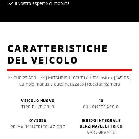
Il vostro esperto di mobilità
CARATTERISTICHE
DEL VEICOLO
** CHF 23'800.– ** | MITSUBISHI COLT 1.6 HEV Invite+ | 145 PS |
Cambio manuale automatizzato | Rückfahrkamera
VEICOLO NUOVO
10
TIPO DI VEICOLO
CHILOMETRAGGIO
01/2026
IBRIDO INTEGRALE
BENZINA/ELETTRICO
PRIMA IMMATRICOLAZIONE
CARBURANTE