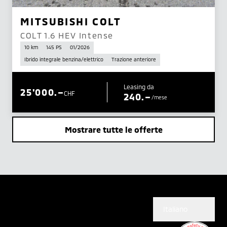
MITSUBISHI COLT
COLT 1.6 HEV Intense
10 km
145 PS
01/2026
Ibrido integrale benzina/elettrico
Trazione anteriore
Leasing da
25'000.–
CHF
240.–
/mese
Mostrare tutte le offerte
Italiano