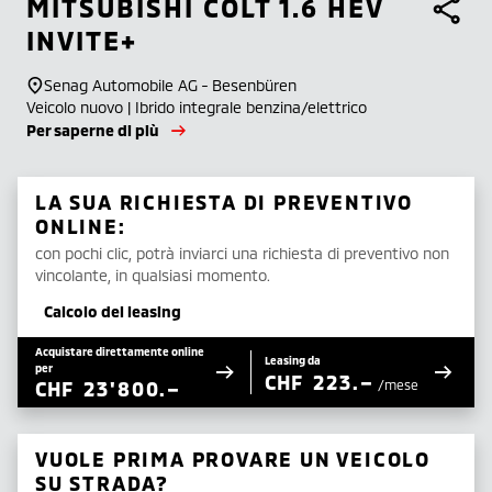
MITSUBISHI
COLT 1.6 HEV
INVITE+
Senag Automobile AG - Besenbüren
Veicolo nuovo | Ibrido integrale benzina/elettrico
Per saperne di più
LA SUA RICHIESTA DI PREVENTIVO
ONLINE:
con pochi clic, potrà inviarci una richiesta di preventivo non
vincolante, in qualsiasi momento.
Calcolo del leasing
Acquistare direttamente online
Leasing da
per
CHF
223.–
CHF
23'800.–
/mese
VUOLE PRIMA PROVARE UN VEICOLO
SU STRADA?