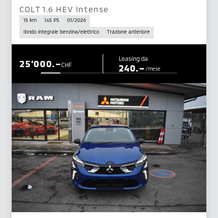
COLT 1.6 HEV Intense
15 km
145 PS
01/2026
Ibrido integrale benzina/elettrico
Trazione anteriore
Leasing da
25'000.–
CHF
240.–
/mese