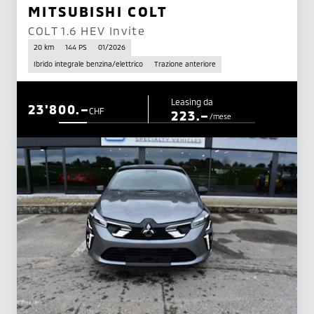
MITSUBISHI COLT
COLT 1.6 HEV Invite
20 km
144 PS
01/2026
Ibrido integrale benzina/elettrico
Trazione anteriore
Leasing da
23'800.–
CHF
223.–
/mese