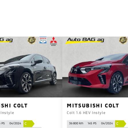
ISHI COLT
MITSUBISHI COLT
 Instyle
Colt 1.6 HEV Instyle
C
C
5 PS
04/2024
36 800 km
145 PS
04/2024