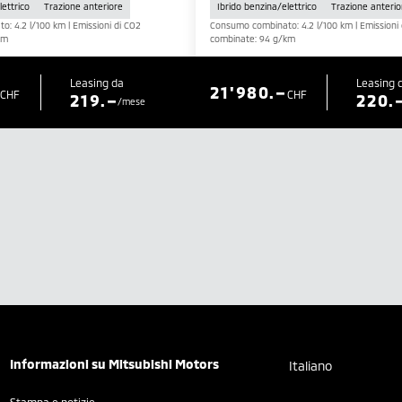
lettrico
Trazione anteriore
Ibrido benzina/elettrico
Trazione anterio
: 4.2 l/100 km | Emissioni di CO2
Consumo combinato: 4.2 l/100 km | Emissioni 
km
combinate: 94 g/km
Leasing da
Leasing 
21'980.–
CHF
CHF
219.–
220.
/mese
Informazioni su Mitsubishi Motors
Italiano