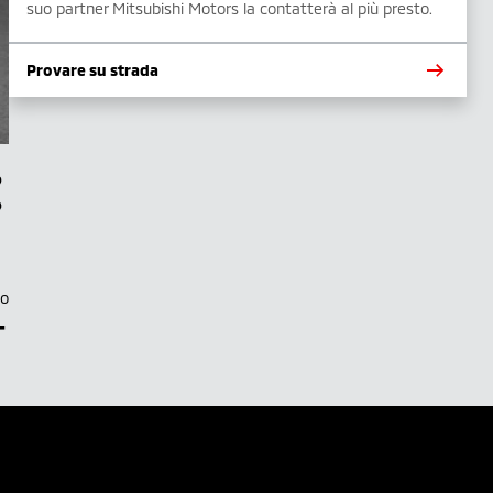
suo partner Mitsubishi Motors la contatterà al più presto.
Provare su strada
to
–