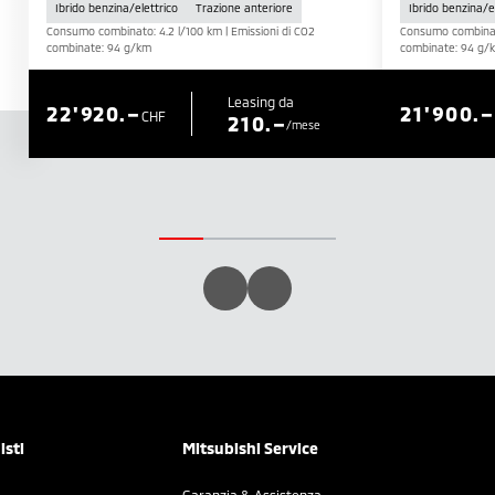
Ibrido benzina/elettrico
Trazione anteriore
Ibrido benzina/e
Consumo combinato: 4.2 l/100 km | Emissioni di CO2
Consumo combinato
combinate: 94 g/km
combinate: 94 g/
Leasing da
22'920.–
21'900.–
CHF
210.–
/mese
isti
Mitsubishi Service