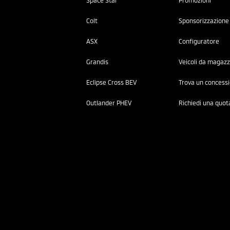
Space Star
Promozioni
Colt
Sponsorizzazione 
ASX
Configuratore
Grandis
Veicoli da magazz
Eclipse Cross BEV
Trova un concess
Outlander PHEV
Richiedi una quot