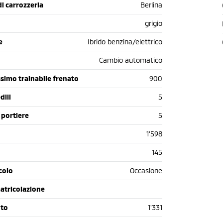
di carrozzeria
Berlina
grigio
e
Ibrido benzina/elettrico
Cambio automatico
simo trainabile frenato
900
dili
5
 portiere
5
1'598
145
colo
Occasione
atricolazione
oto
1'331