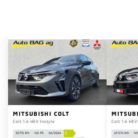
MITSUBISHI COLT
MITSUB
Colt 1.6 HEV Instyle
Colt 1.6 HEV
C
30 715 km
145 PS
04/2024
43 574 km
14