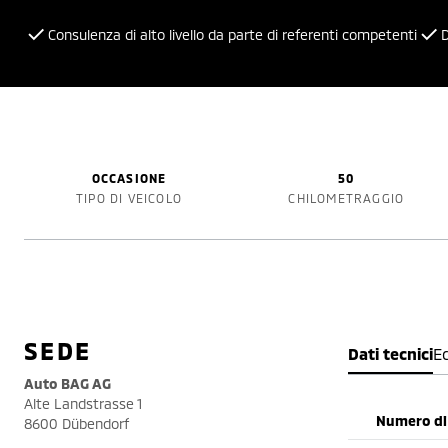
Consulenza di alto livello da parte di referenti competenti
D
OCCASIONE
50
TIPO DI VEICOLO
CHILOMETRAGGIO
SEDE
Dati tecnici
E
Auto BAG AG
Alte Landstrasse 1
Numero di 
8600 Dübendorf