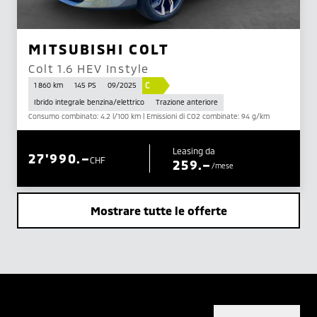
MITSUBISHI COLT
Colt 1.6 HEV Instyle
C
1 860 km
145 PS
09/2025
Ibrido integrale benzina/elettrico
Trazione anteriore
Consumo combinato: 4.2 l/100 km | Emissioni di CO2 combinate: 94 g/km
Leasing da
27'990.–
CHF
259.–
/mese
Mostrare tutte le offerte