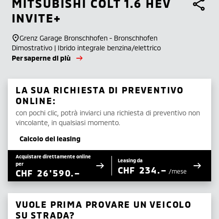
MITSUBISHI
COLT 1.6 HEV
INVITE+
Grenz Garage Bronschhofen - Bronschhofen
Dimostrativo | Ibrido integrale benzina/elettrico
Per saperne di più
LA SUA RICHIESTA DI PREVENTIVO
ONLINE:
con pochi clic, potrà inviarci una richiesta di preventivo non
vincolante, in qualsiasi momento.
Calcolo del leasing
Acquistare direttamente online
Leasing da
per
CHF
234.–
CHF
26'590.–
/mese
VUOLE PRIMA PROVARE UN VEICOLO
SU STRADA?