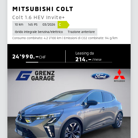
MITSUBISHI COLT
Colt 1.6 HEV Invite+
C
10 km
145 PS
03/2026
Ibrido integrale benzina/elettrico
Trazione anteriore
Consumo combinato: 4.2 l/100 km | Emissioni di CO2 combinate: 94 g/km
Leasing da
24'990.–
CHF
214.–
/mese