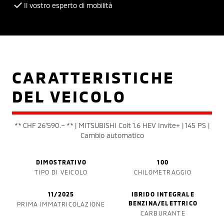
Il vostro esperto di mobilità
CARATTERISTICHE
DEL VEICOLO
** CHF 26'590.– ** | MITSUBISHI Colt 1.6 HEV Invite+ | 145 PS |
Cambio automatico
DIMOSTRATIVO
100
TIPO DI VEICOLO
CHILOMETRAGGIO
11/2025
IBRIDO INTEGRALE
BENZINA/ELETTRICO
PRIMA IMMATRICOLAZIONE
CARBURANTE