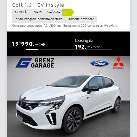
Colt 1.6 HEV Instyle
C
38 967 km
94 PS
04/2024
Ibrido integrale benzina/elettrico
Trazione anteriore
Consumo combinato: 4.2 l/100 km | Emissioni di CO2 combinate: 94 g/km
Leasing da
19'990.–
CHF
192.–
/mese