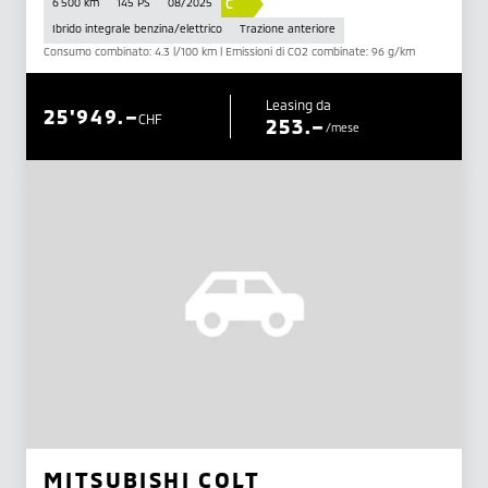
C
6 500 km
145 PS
08/2025
Ibrido integrale benzina/elettrico
Trazione anteriore
Consumo combinato: 4.3 l/100 km | Emissioni di CO2 combinate: 96 g/km
Leasing da
25'949.–
CHF
253.–
/mese
MITSUBISHI COLT