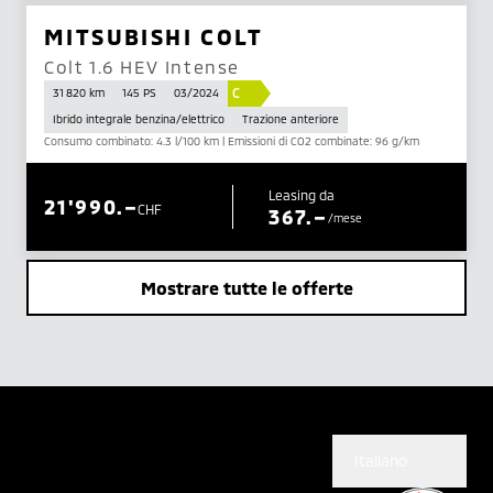
MITSUBISHI COLT
Colt 1.6 HEV Intense
C
31 820 km
145 PS
03/2024
Ibrido integrale benzina/elettrico
Trazione anteriore
Consumo combinato: 4.3 l/100 km | Emissioni di CO2 combinate: 96 g/km
Leasing da
21'990.–
CHF
367.–
/mese
Mostrare tutte le offerte
Italiano