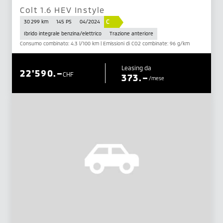
Colt 1.6 HEV Instyle
C
30 299 km
145 PS
04/2024
Ibrido integrale benzina/elettrico
Trazione anteriore
Consumo combinato: 4.3 l/100 km | Emissioni di CO2 combinate: 96 g/km
Leasing da
22'590.–
CHF
373.–
/mese