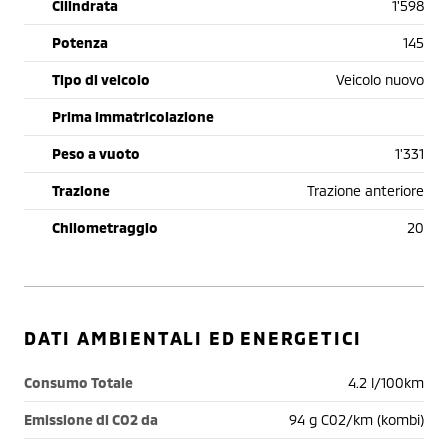
Cilindrata
1'598
Potenza
145
Tipo di veicolo
Veicolo nuovo
Prima immatricolazione
Peso a vuoto
1'331
Trazione
Trazione anteriore
Chilometraggio
20
DATI AMBIENTALI ED ENERGETICI
Consumo Totale
4.2 l/100km
Emissione di CO2 da
94 g C02/km (kombi)