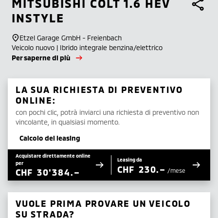
MITSUBISHI
COLT 1.6 HEV
INSTYLE
Etzel Garage GmbH - Freienbach
Veicolo nuovo | Ibrido integrale benzina/elettrico
Per saperne di più
LA SUA RICHIESTA DI PREVENTIVO
ONLINE:
con pochi clic, potrà inviarci una richiesta di preventivo non
vincolante, in qualsiasi momento.
Calcolo del leasing
Acquistare direttamente online
Leasing da
per
CHF
230.–
CHF
30'384.–
/mese
VUOLE PRIMA PROVARE UN VEICOLO
SU STRADA?