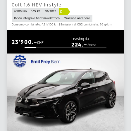
Colt 1.6 HEV Instyle
C
6 500 km
145 PS
10/2025
Ibrido integrale benzina/elettrico
Trazione anteriore
Consumo combinato: 4.3 l/100 km | Emissioni di CO2 combinate: 96 g/km
Leasing da
23'900.–
CHF
224.–
/mese