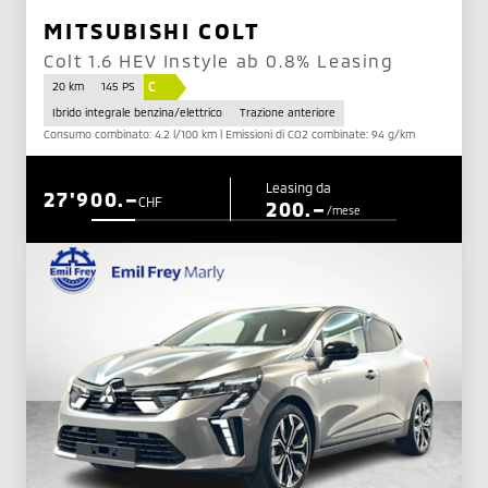
MITSUBISHI COLT
Colt 1.6 HEV Instyle ab 0.8% Leasing
C
20 km
145 PS
Ibrido integrale benzina/elettrico
Trazione anteriore
Consumo combinato: 4.2 l/100 km | Emissioni di CO2 combinate: 94 g/km
Leasing da
27'900.–
CHF
200.–
/mese