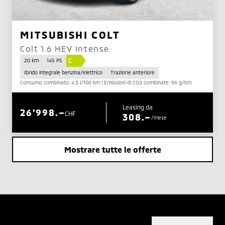
MITSUBISHI COLT
Colt 1.6 HEV Intense
C
20 km
145 PS
Ibrido integrale benzina/elettrico
Trazione anteriore
Consumo combinato: 4.3 l/100 km | Emissioni di CO2 combinate: 96 g/km
Leasing da
26'998.–
CHF
308.–
/mese
Mostrare tutte le offerte