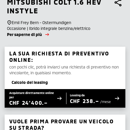
MITSUBISHI
COLT 1.6 HEV
INSTYLE
Emil Frey Bern - Ostermundigen
Occasione | Ibrido integrale benzina/elettrico
Per saperne di più
LA SUA RICHIESTA DI PREVENTIVO
ONLINE:
con pochi clic, potrà inviarci una richiesta di preventivo non
vincolante, in qualsiasi momento.
Calcolo del leasing
Acquistare direttamente online
Leasing da
per
CHF
238.–
CHF
24'400.–
/mese
VUOLE PRIMA PROVARE UN VEICOLO
SU STRADA?