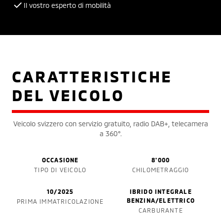
Il vostro esperto di mobilità
CARATTERISTICHE
DEL VEICOLO
Veicolo svizzero con servizio gratuito, radio DAB+, telecamera
a 360°.
OCCASIONE
8'000
TIPO DI VEICOLO
CHILOMETRAGGIO
10/2025
IBRIDO INTEGRALE
BENZINA/ELETTRICO
PRIMA IMMATRICOLAZIONE
CARBURANTE