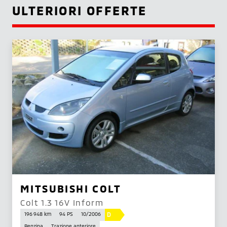
ULTERIORI OFFERTE
MITSUBISHI COLT
Colt 1.3 16V Inform
D
196 948 km
94 PS
10/2006
Benzina
Trazione anteriore