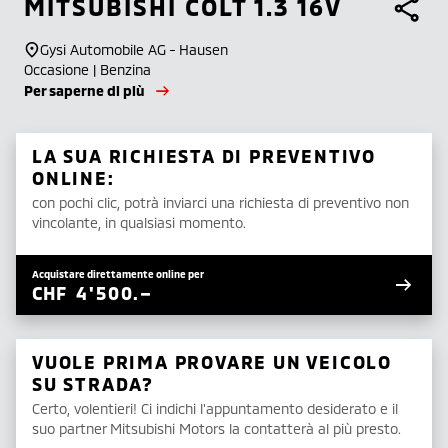
MITSUBISHI
COLT 1.3 16V
Gysi Automobile AG - Hausen
Occasione | Benzina
Per saperne di più
LA SUA RICHIESTA DI PREVENTIVO
ONLINE:
con pochi clic, potrà inviarci una richiesta di preventivo non
vincolante, in qualsiasi momento.
Acquistare direttamente online per
CHF
4'500.–
VUOLE PRIMA PROVARE UN VEICOLO
SU STRADA?
Certo, volentieri! Ci indichi l'appuntamento desiderato e il
suo partner Mitsubishi Motors la contatterà al più presto.