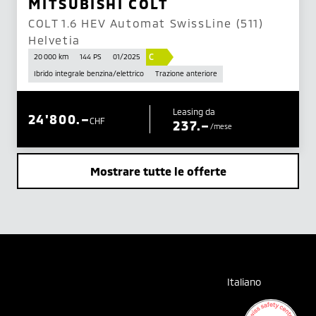
MITSUBISHI COLT
COLT 1.6 HEV Automat SwissLine (511)
Helvetia
C
20 000 km
144 PS
01/2025
Ibrido integrale benzina/elettrico
Trazione anteriore
Leasing da
24'800.–
CHF
237.–
/mese
Mostrare tutte le offerte
Italiano