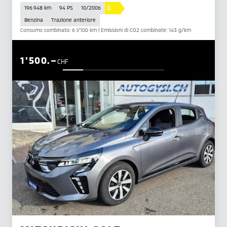
D
196 948 km
94 PS
10/2006
Benzina
Trazione anteriore
Consumo combinato: 6 l/100 km | Emissioni di CO2 combinate: 143 g/km
1'500.–
CHF