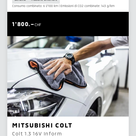
Consumo combinato: 6 l/100 km | Emissioni di CO2 combinate: 143 g/km
1'800.–
CHF
MITSUBISHI COLT
Colt 1.3 16V Inform