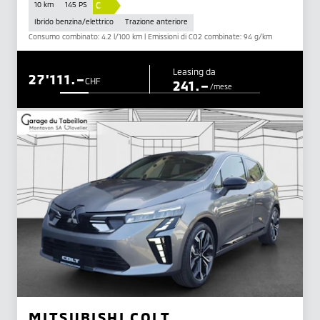
C
10 km
145 PS
Ibrido benzina/elettrico
Trazione anteriore
Consumo combinato: 4.2 l/100 km | Emissioni di CO2 combinate: 94 g/km
Leasing da
27'111.–
CHF
241.–
/mese
MITSUBISHI COLT