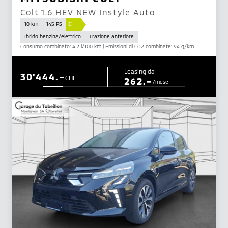
Colt 1.6 HEV NEW Instyle Auto
C
10 km
145 PS
Ibrido benzina/elettrico
Trazione anteriore
Consumo combinato: 4.2 l/100 km | Emissioni di CO2 combinate: 94 g/km
Leasing da
30'444.–
CHF
262.–
/mese