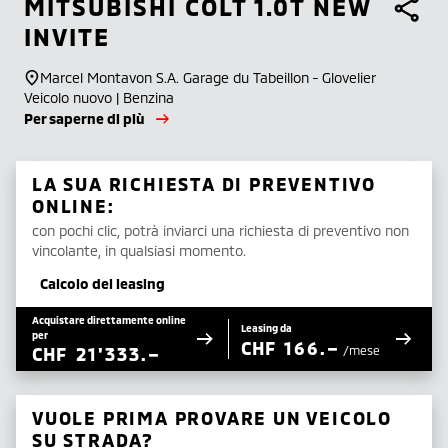
MITSUBISHI
COLT 1.0T NEW
INVITE
Marcel Montavon S.A. Garage du Tabeillon - Glovelier
Veicolo nuovo | Benzina
Per saperne di più
LA SUA RICHIESTA DI PREVENTIVO
ONLINE:
con pochi clic, potrà inviarci una richiesta di preventivo non
vincolante, in qualsiasi momento.
Calcolo del leasing
Acquistare direttamente online
Leasing da
per
CHF
166.–
CHF
21'333.–
/mese
VUOLE PRIMA PROVARE UN VEICOLO
SU STRADA?