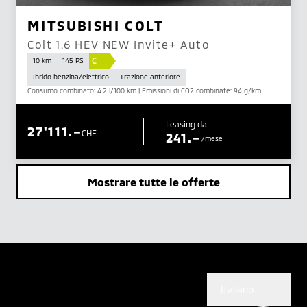
MITSUBISHI COLT
Colt 1.6 HEV NEW Invite+ Auto
C
10 km
145 PS
Ibrido benzina/elettrico
Trazione anteriore
Consumo combinato: 4.2 l/100 km | Emissioni di CO2 combinate: 94 g/km
Leasing da
27'111.–
CHF
241.–
/mese
Mostrare tutte le offerte
Italiano