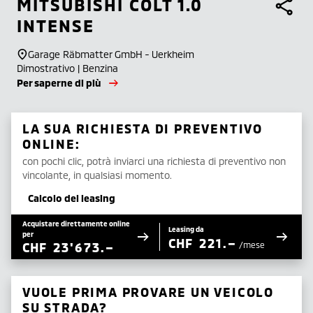
MITSUBISHI
COLT 1.0
INTENSE
Garage Räbmatter GmbH - Uerkheim
Dimostrativo | Benzina
Per saperne di più
LA SUA RICHIESTA DI PREVENTIVO
ONLINE:
con pochi clic, potrà inviarci una richiesta di preventivo non
vincolante, in qualsiasi momento.
Calcolo del leasing
Acquistare direttamente online
Leasing da
per
CHF
221.–
CHF
23'673.–
/mese
VUOLE PRIMA PROVARE UN VEICOLO
SU STRADA?