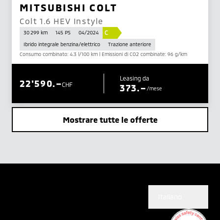
MITSUBISHI COLT
Colt 1.6 HEV Instyle
C
30 299 km
145 PS
04/2024
Ibrido integrale benzina/elettrico
Trazione anteriore
Consumo combinato: 4.3 l/100 km | Emissioni di CO2 combinate: 96 g/km
Leasing da
22'590.–
CHF
373.–
/mese
Mostrare tutte le offerte
Italiano