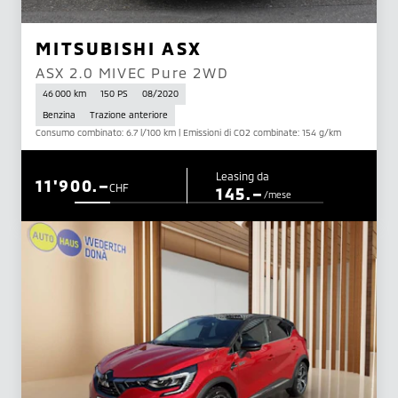
MITSUBISHI ASX
ASX 2.0 MIVEC Pure 2WD
46 000 km
150 PS
08/2020
Benzina
Trazione anteriore
Consumo combinato: 6.7 l/100 km | Emissioni di CO2 combinate: 154 g/km
Leasing da
11'900.–
CHF
145.–
/mese