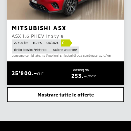
MITSUBISHI ASX
ASX 1.6 PHEV Instyle
C
27 300 km
159 PS
06/2024
Ibrido benzina/elettrico
Trazione anteriore
Consumo combinato: 1.4 l/100 km | Emissioni di CO2 combinate: 32 g/km
Leasing da
25'900.–
CHF
253.–
/mese
Mostrare tutte le offerte