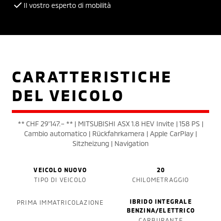
Il vostro esperto di mobilità
CARATTERISTICHE
DEL VEICOLO
** CHF 29'147.– ** | MITSUBISHI ASX 1.8 HEV Invite | 158 PS |
Cambio automatico | Rückfahrkamera | Apple CarPlay |
Sitzheizung | Navigation
VEICOLO NUOVO
20
TIPO DI VEICOLO
CHILOMETRAGGIO
IBRIDO INTEGRALE
PRIMA IMMATRICOLAZIONE
BENZINA/ELETTRICO
CARBURANTE