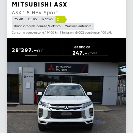
MITSUBISHI ASX
ASX 1.8 HEV Sport
C
25 km
158 PS
12/2025
Ibrido integrale benzina/elettrico
Trazione anteriore
Consumo combinato: 4.4 l/100 km | Emissioni di CO2 combinate: 100 g/km
Leasing da
29'297.–
CHF
247.–
/mese