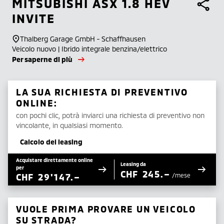
MITSUBISHI
ASX 1.8 HEV
INVITE
Thalberg Garage GmbH - Schaffhausen
Veicolo nuovo | Ibrido integrale benzina/elettrico
Per saperne di più
LA SUA RICHIESTA DI PREVENTIVO
ONLINE:
con pochi clic, potrà inviarci una richiesta di preventivo non
vincolante, in qualsiasi momento.
Calcolo del leasing
Acquistare direttamente online
Leasing da
per
CHF
245.–
CHF
29'147.–
/mese
VUOLE PRIMA PROVARE UN VEICOLO
SU STRADA?