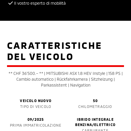
Il vostro esperto di mobilità
CARATTERISTICHE
DEL VEICOLO
** CHF 36'500.– ** | MITSUBISHI ASX 1.8 HEV Instyle | 158 PS |
Cambio automatico | Rückfahrkamera | Sitzheizung |
Parkassistent | Navigation
VEICOLO NUOVO
50
TIPO DI VEICOLO
CHILOMETRAGGIO
09/2025
IBRIDO INTEGRALE
BENZINA/ELETTRICO
PRIMA IMMATRICOLAZIONE
CARBURANTE