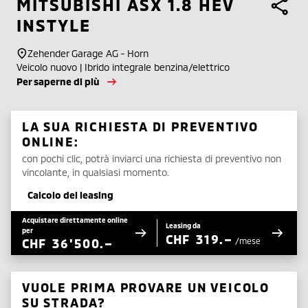
MITSUBISHI
ASX 1.8 HEV
INSTYLE
Zehender Garage AG - Horn
Veicolo nuovo | Ibrido integrale benzina/elettrico
Per saperne di più
LA SUA RICHIESTA DI PREVENTIVO
ONLINE:
con pochi clic, potrà inviarci una richiesta di preventivo non
vincolante, in qualsiasi momento.
Calcolo del leasing
Acquistare direttamente online
Leasing da
per
CHF
319.–
CHF
36'500.–
/mese
VUOLE PRIMA PROVARE UN VEICOLO
SU STRADA?