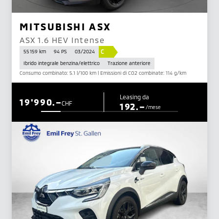
MITSUBISHI ASX
ASX 1.6 HEV Intense
C
55 159 km
94 PS
03/2024
Ibrido integrale benzina/elettrico
Trazione anteriore
Consumo combinato: 5.1 l/100 km | Emissioni di CO2 combinate: 114 g/km
Leasing da
19'990.–
CHF
192.–
/mese