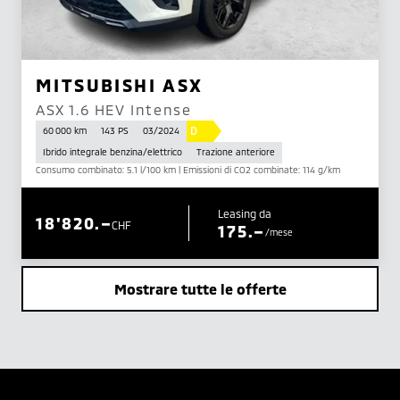
MITSUBISHI ASX
ASX 1.6 HEV Intense
D
60 000 km
143 PS
03/2024
Ibrido integrale benzina/elettrico
Trazione anteriore
Consumo combinato: 5.1 l/100 km | Emissioni di CO2 combinate: 114 g/km
Leasing da
18'820.–
CHF
175.–
/mese
Mostrare tutte le offerte