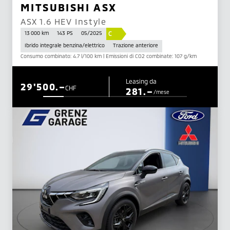
MITSUBISHI ASX
ASX 1.6 HEV Instyle
C
13 000 km
143 PS
05/2025
Ibrido integrale benzina/elettrico
Trazione anteriore
Consumo combinato: 4.7 l/100 km | Emissioni di CO2 combinate: 107 g/km
Leasing da
29'500.–
CHF
281.–
/mese