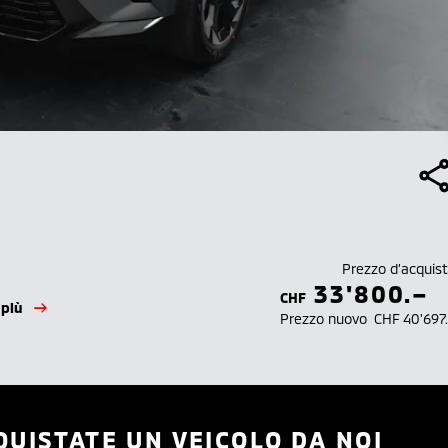
Prezzo d’acquis
33'800.–
CHF
 più
Prezzo nuovo
CHF 40'697
QUISTATE UN VEICOLO DA NOI