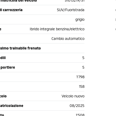
matricola del veicolo
51013219/51
di carrozzeria
SUV/Fuoristrada
grigio
e
Ibrido integrale benzina/elettrico
Cambio automatico
simo trainabile frenato
dili
5
 portiere
5
1'798
158
colo
Veicolo nuovo
atricolazione
08/2025
oto
1'508