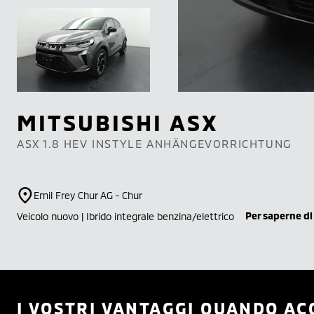
MITSUBISHI
ASX
ASX 1.8 HEV INSTYLE ANHÄNGEVORRICHTUNG
Emil Frey Chur AG - Chur
Per saperne di
Veicolo nuovo | Ibrido integrale benzina/elettrico
I VOSTRI VANTAGGI QUANDO AC