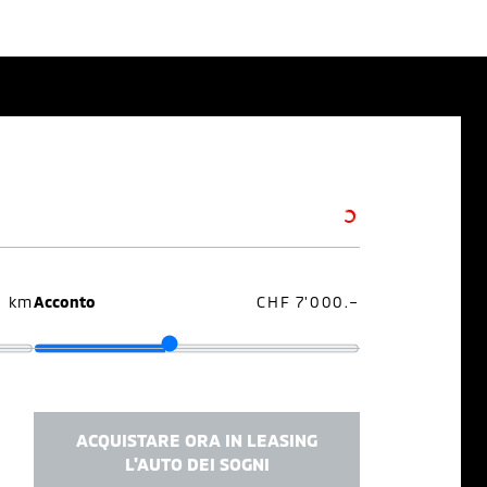
0 km
Acconto
CHF 7'000.–
ACQUISTARE ORA IN LEASING
L'AUTO DEI SOGNI