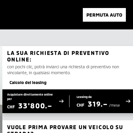
PERMUTA AUTO
LA SUA RICHIESTA DI PREVENTIVO
ONLINE:
con pochi clic, potrà inviarci una richiesta di preventivo non
vincolante, in qualsiasi momento.
Calcolo del leasing
Acquistare direttamente online
Leasing da
per
319.–
33'800.–
CHF
/mese
CHF
VUOLE PRIMA PROVARE UN VEICOLO SU