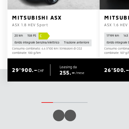
MITSUBISHI ASX
MITSUB
ASX 1.8 HEV Sport
ASX 1.6 HEV
C
20 km
158 PS
17 199 km
143
Ibrido integrale benzina/elettrico
Trazione anteriore
Ibrido integrale
Consumo combinato: 4.4 l/100 km | Emissioni di CO2
Consumo combinato
combinate: 100 g/km
combinate: 107 g
Leasing da
29'900.–
26'500.
CHF
255.–
/mese