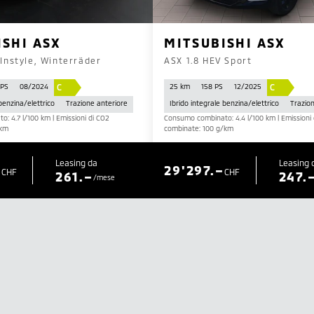
ISHI ASX
MITSUBISHI ASX
 Instyle, Winterräder
ASX 1.8 HEV Sport
C
C
 PS
08/2024
25 km
158 PS
12/2025
 benzina/elettrico
Trazione anteriore
Ibrido integrale benzina/elettrico
Trazio
: 4.7 l/100 km | Emissioni di CO2
Consumo combinato: 4.4 l/100 km | Emissioni 
/km
combinate: 100 g/km
Leasing da
Leasing 
–
29'297.–
CHF
CHF
261.–
247.
/mese