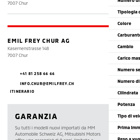
Numero di 
7007 Chur
Tipologia 
Colore
Carburant
EMIL FREY CHUR AG
Cambio
Kasernenstrasse 148
7007 Chur
Carico mas
Numero se
+41 81 258 66 66
Numero di
INFO.CHUR@EMILFREY.CH
ITINERARIO
Cilindrata
Potenza
GARANZIA
Tipo di vei
Prima imm
Su tutti i modelli nuovi importati da MM
Automobile Schweiz AG, Mitsubishi Motors
Peso a vu