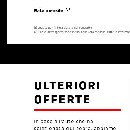
2,3
Rata mensile
(1) Legato per l’intera durata del contratto
(2) I costi di trasporto sono inclusi nella rata mensile. Tutte le inform
ULTERIORI
OFFERTE
In base all’auto che ha
selezionato qui sopra, abbiamo