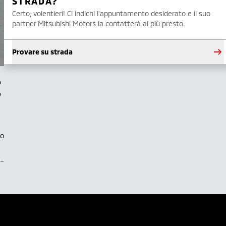
STRADA?
Certo, volentieri! Ci indichi l'appuntamento desiderato e il suo
partner Mitsubishi Motors la contatterà al più presto.
Provare su strada
to
.–