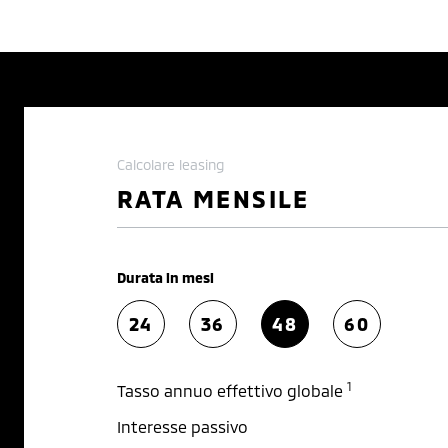
Calcolare leasing
RATA MENSILE
Durata in mesi
24
36
48
60
1
Tasso annuo effettivo globale
Interesse passivo