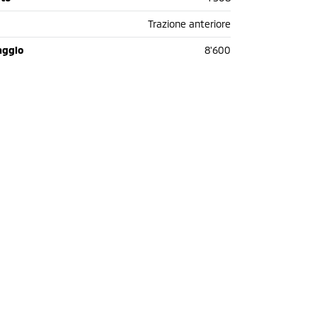
Trazione anteriore
aggio
8'600