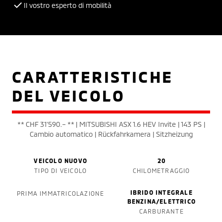
Il vostro esperto di mobilità
CARATTERISTICHE
DEL VEICOLO
** CHF 31'590.– ** | MITSUBISHI ASX 1.6 HEV Invite | 143 PS |
Cambio automatico | Rückfahrkamera | Sitzheizung
VEICOLO NUOVO
20
TIPO DI VEICOLO
CHILOMETRAGGIO
IBRIDO INTEGRALE
PRIMA IMMATRICOLAZIONE
BENZINA/ELETTRICO
CARBURANTE