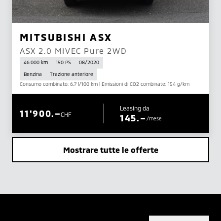
MITSUBISHI ASX
ASX 2.0 MIVEC Pure 2WD
46 000 km
150 PS
08/2020
Benzina
Trazione anteriore
Consumo combinato: 6.7 l/100 km | Emissioni di CO2 combinate: 154 g/km
Leasing da
11'900.–
CHF
145.–
/mese
Mostrare tutte le offerte