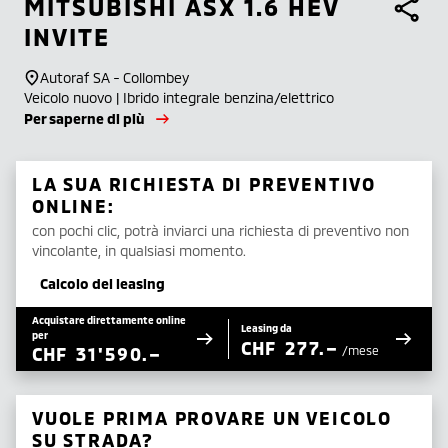
MITSUBISHI
ASX 1.6 HEV
INVITE
Autoraf SA - Collombey
Veicolo nuovo | Ibrido integrale benzina/elettrico
Per saperne di più
LA SUA RICHIESTA DI PREVENTIVO
ONLINE:
con pochi clic, potrà inviarci una richiesta di preventivo non
vincolante, in qualsiasi momento.
Calcolo del leasing
Acquistare direttamente online
Leasing da
per
CHF
277.–
CHF
31'590.–
/mese
VUOLE PRIMA PROVARE UN VEICOLO
SU STRADA?