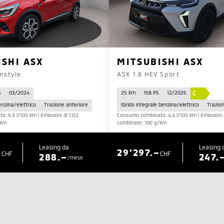
ISHI ASX
MITSUBISHI ASX
Instyle
ASX 1.8 HEV Sport
C
S
03/2024
25 km
158 PS
12/2025
enzina/elettrico
Trazione anteriore
Ibrido integrale benzina/elettrico
Trazio
: 6.3 l/100 km | Emissioni di CO2
Consumo combinato: 4.4 l/100 km | Emissioni 
/km
combinate: 100 g/km
Leasing da
Leasing 
–
29'297.–
CHF
CHF
288.–
247.
/mese