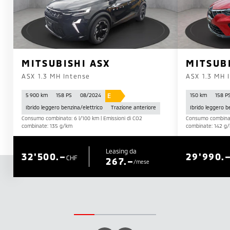
MITSUBISHI ASX
MITSUB
ASX 1.3 MH Intense
ASX 1.3 MH 
E
5 900 km
158 PS
08/2024
150 km
158 P
Ibrido leggero benzina/elettrico
Trazione anteriore
Ibrido leggero b
Consumo combinato: 6 l/100 km | Emissioni di CO2
Consumo combinato
combinate: 135 g/km
combinate: 142 g
Leasing da
32'500.–
29'990.
CHF
267.–
/mese