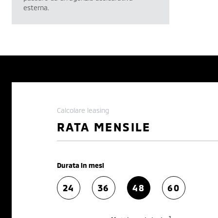
esterna.
Calcolare leasing
RATA MENSILE
Durata in mesi
24
36
48
60