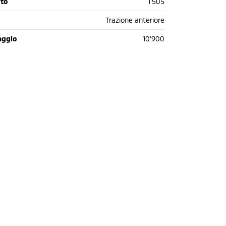
oto
1'505
Trazione anteriore
aggio
10'900