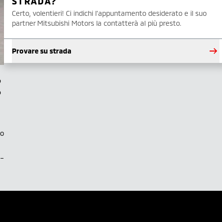
STRADA?
Certo, volentieri! Ci indichi l'appuntamento desiderato e il suo
partner Mitsubishi Motors la contatterà al più presto.
Provare su strada
to
.–