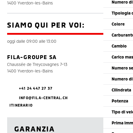
Numero di 
1400 Yverdon-les-Bains
Tipologia 
SIAMO QUI PER VOI:
Colore
Carburant
oggi dalle 09:00 alle 13:00
Cambio
FILA-GROUPE SA
Carico mas
Chaussée de Treycovagnes 7-13
Numero se
1400 Yverdon-les-Bains
Numero di
+41 24 447 27 37
Cilindrata
INFO@FILA-CENTRAL.CH
Potenza
ITINERARIO
Tipo di vei
Prima imm
GARANZIA