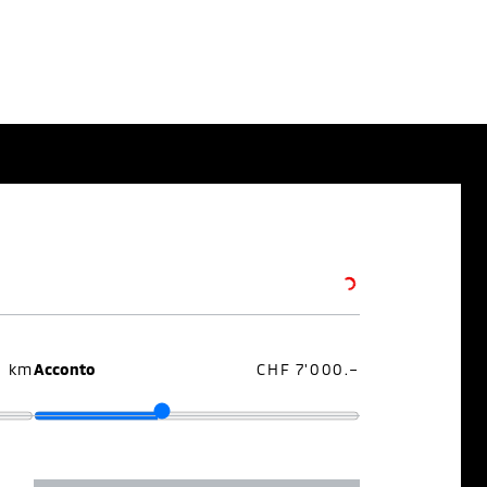
0 km
Acconto
CHF 7'000.–