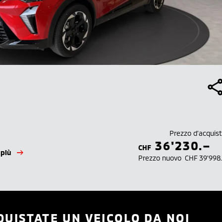
Prezzo d’acquis
36'230.–
CHF
 più
Prezzo nuovo
CHF 39'998
QUISTATE UN VEICOLO DA NOI