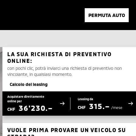
PERMUTA AUTO
LA SUA RICHIESTA DI PREVENTIVO
ONLINE:
con pochi clic, potrà inviarci una richiesta di preventivo non
vincolante, in qualsiasi momento.
Calcolo del leasing
Acquistare direttamente
Leasing da
online per
315.–
36'230.–
CHF
/mese
CHF
VUOLE PRIMA PROVARE UN VEICOLO SU