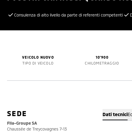
Consulenza di alto livello da parte di referenti competenti
D
VEICOLO NUOVO
10'900
TIPO DI VEICOLO
CHILOMETRAGGIO
SEDE
Dati tecnici
E
Fila-Groupe SA
Chaussée de Treycovagnes 7-13