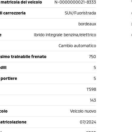
matricola del veicolo
N-0000000021-8333
di carrozzeria
SUV/Fuoristrada
bordeaux
e
Ibrido integrale benzina/elettrico
Cambio automatico
simo trainabile frenato
750
dili
5
 portiere
5
1'598
143
colo
Veicolo nuovo
atricolazione
07/2024