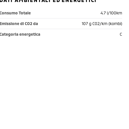
DATI AMBIENTALI ED ENERGETICI
Consumo Totale
4.7 l/100km
Emissione di CO2 da
107 g C02/km (kombi)
Categoria energetica
C