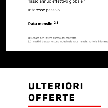
1
Tasso annuo effettivo globale
Interesse passivo
2,3
Rata mensile
(1) Legato per l’intera durata del contratto
(2) I costi di trasporto sono inclusi nella rata mensile. Tutte le inform
ULTERIORI
OFFERTE