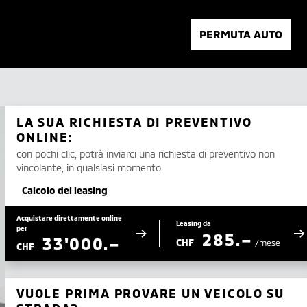
PERMUTA AUTO
LA SUA RICHIESTA DI PREVENTIVO
ONLINE:
con pochi clic, potrà inviarci una richiesta di preventivo non
vincolante, in qualsiasi momento.
Calcolo del leasing
Acquistare direttamente online
Leasing da
per
285.–
33'000.–
CHF
/mese
CHF
VUOLE PRIMA PROVARE UN VEICOLO SU