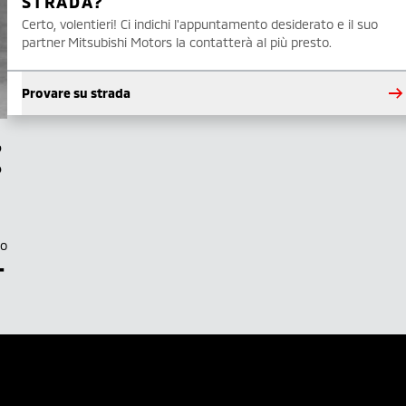
STRADA?
Certo, volentieri! Ci indichi l'appuntamento desiderato e il suo
partner Mitsubishi Motors la contatterà al più presto.
Provare su strada
to
–