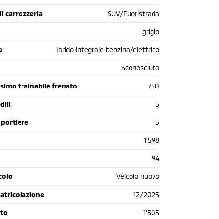
di carrozzeria
SUV/Fuoristrada
grigio
e
Ibrido integrale benzina/elettrico
Sconosciuto
simo trainabile frenato
750
dili
5
 portiere
5
1'598
94
colo
Veicolo nuovo
atricolazione
12/2025
oto
1'505