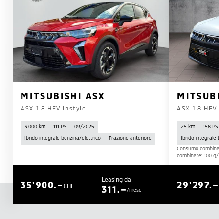
MITSUBISHI ASX
MITSUB
ASX 1.8 HEV Instyle
ASX 1.8 HEV
3 000 km
111 PS
09/2025
25 km
158 PS
Ibrido integrale benzina/elettrico
Trazione anteriore
Ibrido integrale
Consumo combinato
combinate: 100 g
Leasing da
35'900.–
29'297.–
CHF
311.–
/mese