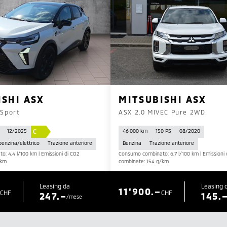
ISHI ASX
MITSUBISHI ASX
 Sport
ASX 2.0 MIVEC Pure 2WD
C
12/2025
46 000 km
150 PS
08/2020
 benzina/elettrico
Trazione anteriore
Benzina
Trazione anteriore
: 4.4 l/100 km | Emissioni di CO2
Consumo combinato: 6.7 l/100 km | Emissioni 
/km
combinate: 154 g/km
Leasing da
Leasing 
11'900.–
CHF
CHF
247.–
145.
/mese