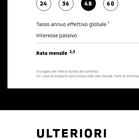
24
36
48
60
1
Tasso annuo effettivo globale
Interesse passivo
2,3
Rata mensile
(1) Legato per l’intera durata del contratto
(2) I costi di trasporto sono inclusi nella rata mensile. Tutte le inform
ULTERIORI