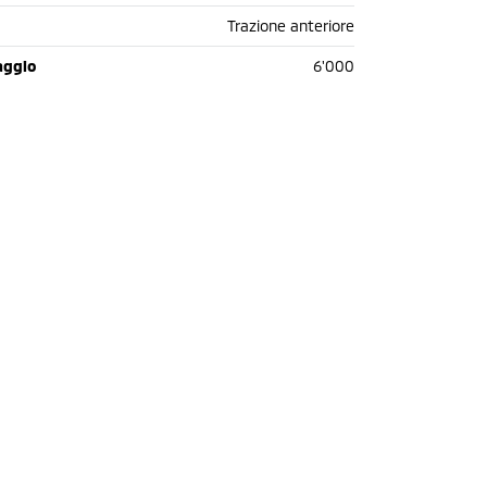
Trazione anteriore
aggio
6'000