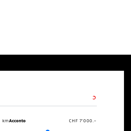
0 km
Acconto
CHF 7'000.–