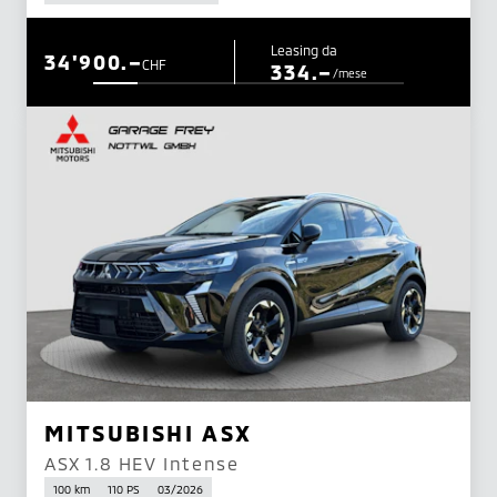
Leasing da
34'900.–
CHF
334.–
/mese
MITSUBISHI ASX
ASX 1.8 HEV Intense
100 km
110 PS
03/2026