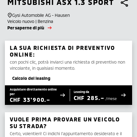
MITSUBISHI
ASX 1.3 SPORT
Gysi Automobile AG - Hausen
Veicolo nuovo | Benzina
Per saperne di più
LA SUA RICHIESTA DI PREVENTIVO
ONLINE:
con pochi clic, potrà inviarci una richiesta di preventivo non
vincolante, in qualsiasi momento.
Calcolo del leasing
Acquistare direttamente online
Leasing da
per
CHF
285.–
CHF
33'900.–
/mese
VUOLE PRIMA PROVARE UN VEICOLO
SU STRADA?
Certo, volentieri! Ci indichi l'appuntamento desiderato e il