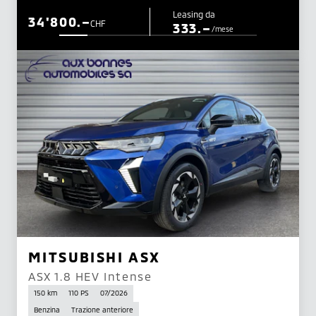
Leasing da
34'800.–
CHF
333.–
/mese
MITSUBISHI ASX
ASX 1.8 HEV Intense
150 km
110 PS
07/2026
Benzina
Trazione anteriore