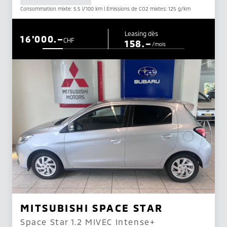
Consommation mixte: 5.5 l/100 km | Émissions de CO2 mixtes: 125 g/km
Leasing dès
16'000.–
CHF
158.–
/mois
MITSUBISHI SPACE STAR
Space Star 1.2 MIVEC Intense+