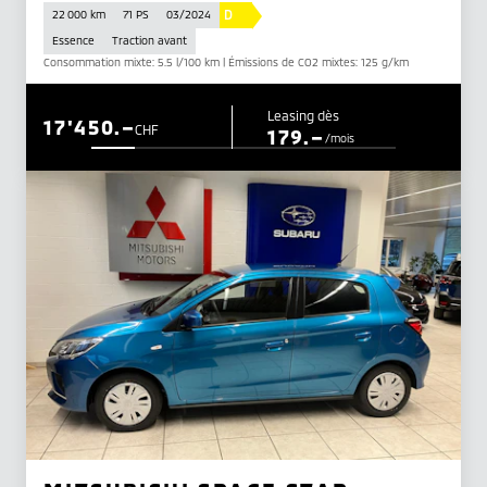
D
22 000 km
71 PS
03/2024
Essence
Traction avant
Consommation mixte: 5.5 l/100 km | Émissions de CO2 mixtes: 125 g/km
Leasing dès
17'450.–
CHF
179.–
/mois