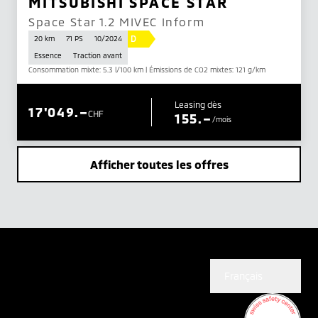
MITSUBISHI SPACE STAR
Space Star 1.2 MIVEC Inform
D
20 km
71 PS
10/2024
Essence
Traction avant
Consommation mixte: 5.3 l/100 km | Émissions de CO2 mixtes: 121 g/km
Leasing dès
17'049.–
CHF
155.–
/mois
Afficher toutes les offres
Français