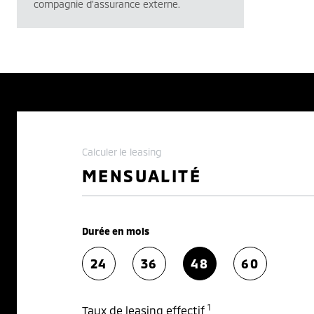
compagnie d’assurance externe.
Calculer le leasing
MENSUALITÉ
Durée en mois
24
36
48
60
1
Taux de leasing effectif