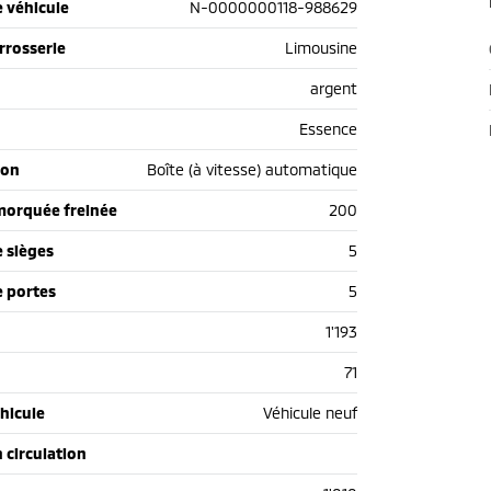
 véhicule
N-0000000118-988629
rrosserie
Limousine
argent
Essence
ion
Boîte (à vitesse) automatique
morquée freinée
200
 sièges
5
 portes
5
1'193
71
hicule
Véhicule neuf
n circulation