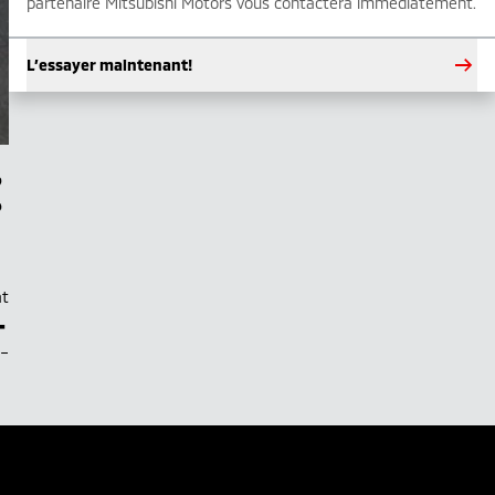
partenaire Mitsubishi Motors vous contactera immédiatement.
L’essayer maintenant!
at
–
.–