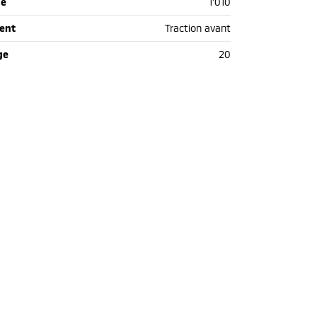
de
1'010
ent
Traction avant
ge
20