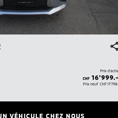
R
Prix d’ach
16'999.
CHF
Prix neuf
CHF 17'798
UN VÉHICULE CHEZ NOUS