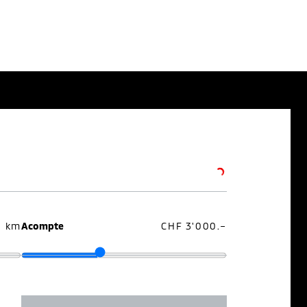
0 km
Acompte
CHF 3'000.–