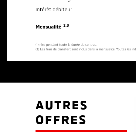
Intérêt débiteur
2,3
Mensualité
(1) Fixe pendant toute la durée du contrat.
(2) Les frais de transfert sont inclus dans la mensualité. Toutes les in
AUTRES
OFFRES