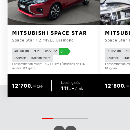
MITSUBISHI SPACE STAR
MITSUB
Space Star 1.2 MIVEC Diamond
Space Star 
B
40 500 km
71 PS
06/2022
21 072 km
79 
Essence
Traction avant
Essence
Trac
Consommation mixte: 5.5 l/100 km | Émissions de CO2
Consommation mixt
mixtes: 125 g/km
95 g/km
Leasing dès
12'700.–
12'800.–
CHF
111.–
/mois