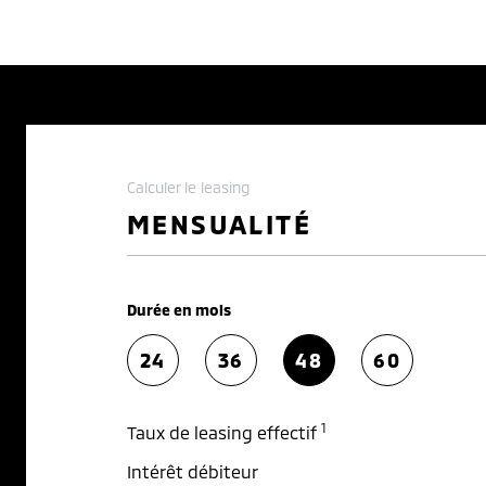
Calculer le leasing
MENSUALITÉ
Durée en mois
24
36
48
60
1
Taux de leasing effectif
Intérêt débiteur