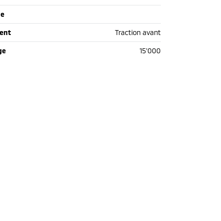
de
ent
Traction avant
ge
15'000