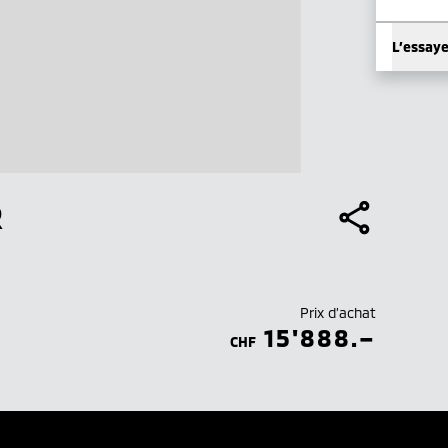
L’essay
R
Prix d’achat
15'888.–
CHF