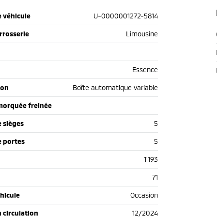
 véhicule
U-0000001272-5814
rrosserie
Limousine
Essence
ion
Boîte automatique variable
morquée freinée
 sièges
5
 portes
5
1'193
71
hicule
Occasion
n circulation
12/2024