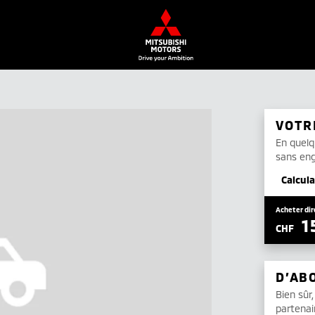
VOTR
En quelq
sans en
Calcula
Acheter dir
1
CHF
D’AB
Bien sûr
partenai