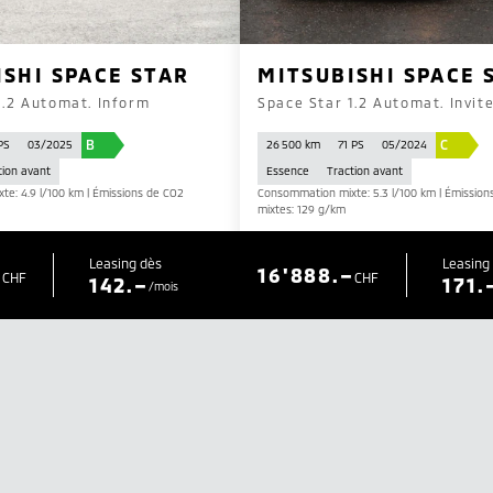
ISHI SPACE STAR
MITSUBISHI SPACE 
1.2 Automat. Inform
Space Star 1.2 Automat. Invit
B
C
PS
03/2025
26 500 km
71 PS
05/2024
tion avant
Essence
Traction avant
e: 4.9 l/100 km | Émissions de CO2
Consommation mixte: 5.3 l/100 km | Émission
mixtes: 129 g/km
Leasing dès
Leasing
–
16'888.–
CHF
CHF
142.–
171.
/mois