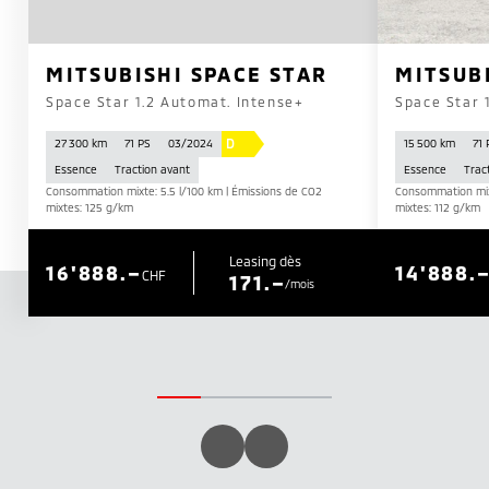
MITSUBISHI SPACE STAR
MITSUB
Space Star 1.2 Automat. Intense+
Space Star 
D
27 300 km
71 PS
03/2024
15 500 km
71 
Essence
Traction avant
Essence
Trac
Consommation mixte: 5.5 l/100 km | Émissions de CO2
Consommation mixt
mixtes: 125 g/km
mixtes: 112 g/km
Leasing dès
16'888.–
14'888.
CHF
171.–
/mois