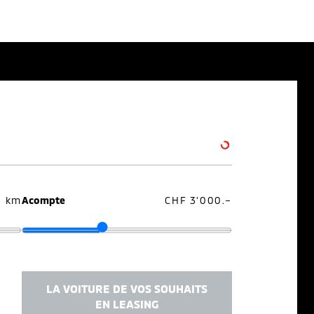
0 km
Acompte
CHF 3'000.–
LA VOITURE DE VOS SOUHAITS
EN LEASING