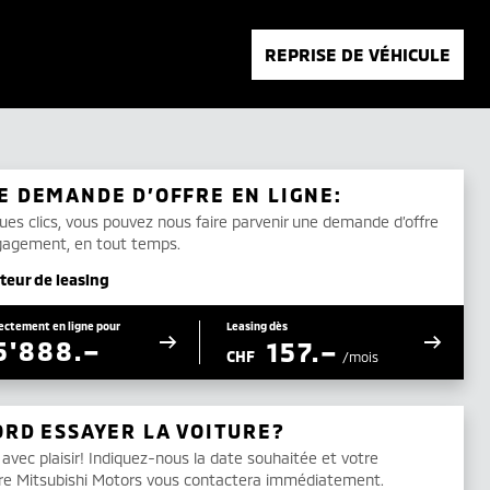
REPRISE DE VÉHICULE
E DEMANDE D’OFFRE EN LIGNE:
ues clics, vous pouvez nous faire parvenir une demande d’offre
gagement, en tout temps.
teur de leasing
ectement en ligne pour
Leasing dès
5'888.–
157.–
CHF
/mois
ORD ESSAYER LA VOITURE?
, avec plaisir! Indiquez-nous la date souhaitée et votre
re Mitsubishi Motors vous contactera immédiatement.