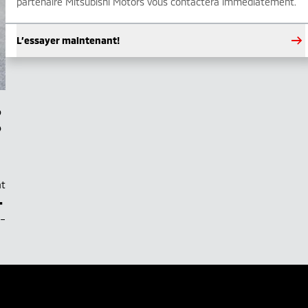
partenaire Mitsubishi Motors vous contactera immédiatement.
L’essayer maintenant!
at
–
.–