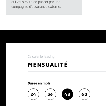
qui vous évite de passer par une
compagnie d’assurance externe.
Calculer le leasing
MENSUALITÉ
Durée en mois
24
36
48
60