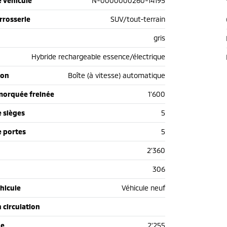
 véhicule
N-0000000260-14195
rrosserie
SUV/tout-terrain
gris
Hybride rechargeable essence/électrique
ion
Boîte (à vitesse) automatique
morquée freinée
1'600
 sièges
5
 portes
5
2'360
306
hicule
Véhicule neuf
n circulation
de
2'255