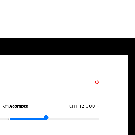
0 km
Acompte
CHF 12'000.–