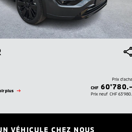
R
Prix d’ach
60'780.
CHF
ir plus
Prix neuf
CHF 63'980
UN VÉHICULE CHEZ NOUS