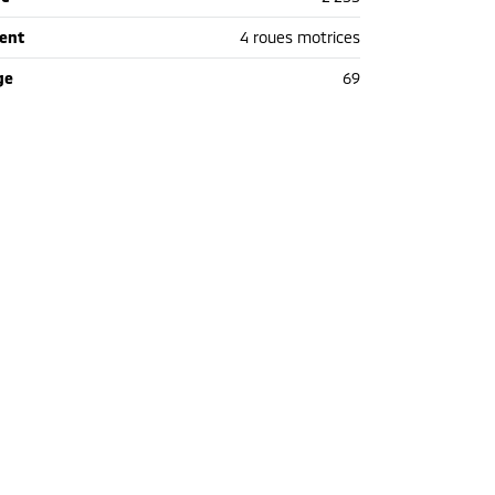
ent
4 roues motrices
ge
69