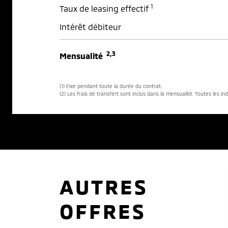
1
Taux de leasing effectif
Intérêt débiteur
2,3
Mensualité
(1) Fixe pendant toute la durée du contrat.
(2) Les frais de transfert sont inclus dans la mensualité. Toutes les in
AUTRES
OFFRES