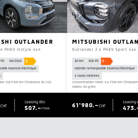
ISHI OUTLANDER
MITSUBISHI OUTLA
.4 PHEV Instyle 4x4
Outlander 2.4 PHEV Sport 4x4
E
F
 PS
06/2025
20 km
306 PS
eable essence/électrique
Hybride rechargeable essence/électrique
s
4 roues motrices
e: 0.8 l/100 km | Émissions de CO2
Consommation mixte: 2.6 l/100 km | Émission
mixtes: 60 g/km
Leasing dès
Leasing 
–
61'980.–
CHF
CHF
507.–
473.
/mois