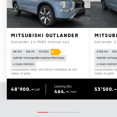
MITSUBISHI OUTLANDER
MITSUB
Outlander 2.4 PHEV Intense 4x4
Outlander 2
E
681 km
306 PS
10/2025
6 900 km
306
Hybride rechargeable essence/électrique
Hybride recharg
4 roues motrices
4 roues motrice
Consommation mixte: 0.8 l/100 km | Émissions de CO2
Consommation mixt
mixtes: 19 g/km
mixtes: 19 g/km
Leasing dès
48'900.–
53'500.
CHF
464.–
/mois