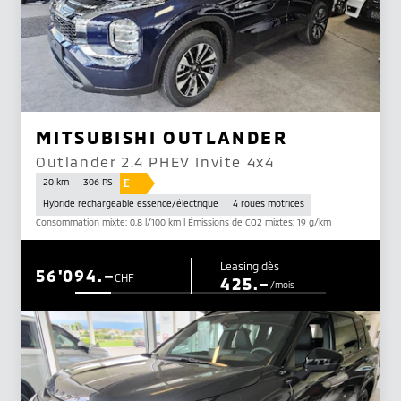
MITSUBISHI OUTLANDER
Outlander 2.4 PHEV Invite 4x4
E
20 km
306 PS
Hybride rechargeable essence/électrique
4 roues motrices
Consommation mixte: 0.8 l/100 km | Émissions de CO2 mixtes: 19 g/km
Leasing dès
56'094.–
CHF
425.–
/mois