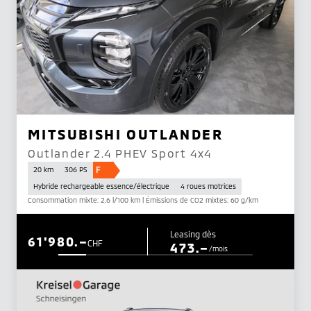
MITSUBISHI OUTLANDER
Outlander 2.4 PHEV Sport 4x4
F
20 km
306 PS
Hybride rechargeable essence/électrique
4 roues motrices
Consommation mixte: 2.6 l/100 km | Émissions de CO2 mixtes: 60 g/km
Leasing dès
61'980.–
CHF
473.–
/mois