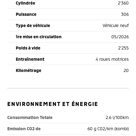
Cylindrée
2'360
Puissance
306
Type de véhicule
Véhicule neuf
1re mise en circulation
05/2026
Poids à vide
2'255
Entraînement
4 roues motrices
Kilométrage
20
ENVIRONNEMENT ET ÉNERGIE
Consommation Totale
2.6 l/100km
Emission CO2 de
60 g C02/km (kombi)