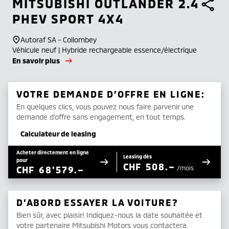
MITSUBISHI
OUTLANDER 2.4
PHEV SPORT 4X4
Autoraf SA - Collombey
Véhicule neuf | Hybride rechargeable essence/électrique
En savoir plus
VOTRE DEMANDE D’OFFRE EN LIGNE:
En quelques clics, vous pouvez nous faire parvenir une
demande d’offre sans engagement, en tout temps.
Calculateur de leasing
Acheter directement en ligne
Leasing dès
pour
CHF
508.–
CHF
68'579.–
/mois
D’ABORD ESSAYER LA VOITURE?
Bien sûr, avec plaisir! Indiquez-nous la date souhaitée et
votre partenaire Mitsubishi Motors vous contactera