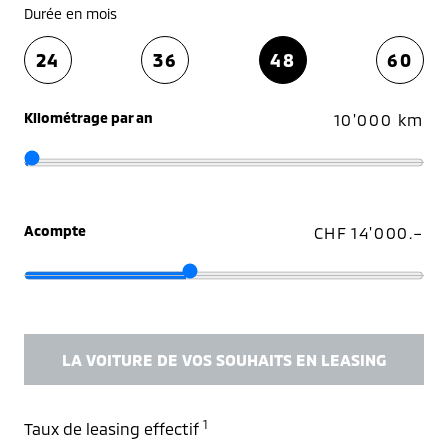
Durée en mois
24
36
48
60
Kilométrage par an
10'000 km
Acompte
CHF 14'000.–
LA VOITURE DE VOS SOUHAITS EN LEASING
1
Taux de leasing effectif