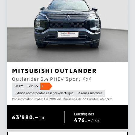
MITSUBISHI OUTLANDER
Outlander 2.4 PHEV Sport 4x4
F
20 km
306 PS
Hybride rechargeable essence/électrique
4 roues motrices
Consommation mixte: 2.6 l/100 km | Émissions de CO2 mixtes: 60 g/km
Leasing dès
63'980.–
CHF
476.–
/mois