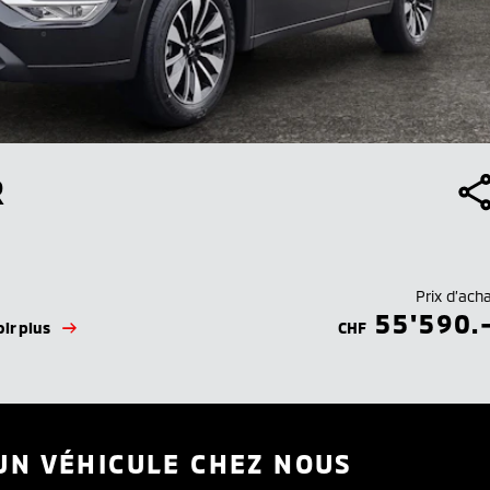
R
Prix d’ach
55'590.
ir plus
CHF
UN VÉHICULE CHEZ NOUS