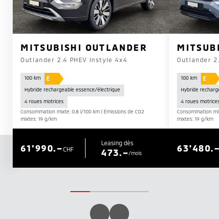
MITSUBISHI OUTLANDER
MITSUB
Outlander 2.4 PHEV Instyle 4x4
Outlander 2
E
E
100 km
100 km
Hybride rechargeable essence/électrique
Hybride recharg
4 roues motrices
4 roues motrice
Consommation mixte: 0.8 l/100 km | Émissions de CO2
Consommation mixt
mixtes: 19 g/km
mixtes: 19 g/km
Leasing dès
61'990.–
63'480.
CHF
473.–
/mois