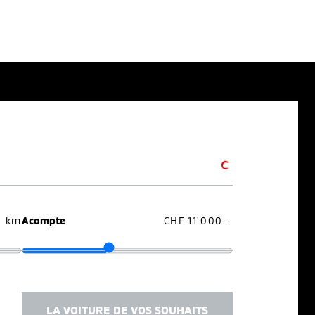
0 km
Acompte
CHF 11'000.–
LA VOITURE DE VOS SOUHAITS