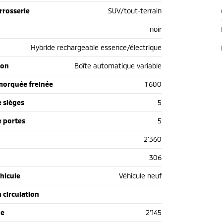
rrosserie
SUV/tout-terrain
noir
Hybride rechargeable essence/électrique
ion
Boîte automatique variable
morquée freinée
1'600
 sièges
5
 portes
5
2'360
306
hicule
Véhicule neuf
n circulation
de
2'145