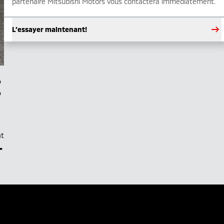
partenaire Mitsubishi Motors vous contactera immédiatement.
L’essayer maintenant!
at
–