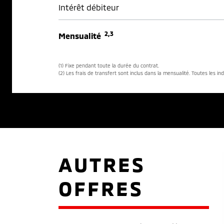
Intérêt débiteur
2,3
Mensualité
(1) Fixe pendant toute la durée du contrat.
(2) Les frais de transfert sont inclus dans la mensualité. Toutes les in
AUTRES
OFFRES