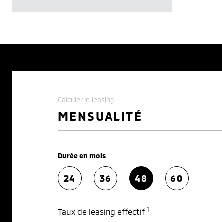
Calculer le leasing
MENSUALITÉ
Durée en mois
24
36
48
60
1
Taux de leasing effectif