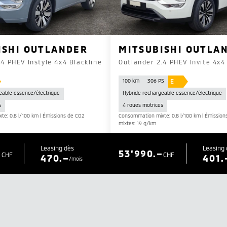
ISHI OUTLANDER
MITSUBISHI OUTLA
.4 PHEV Instyle 4x4 Blackline
Outlander 2.4 PHEV Invite 4x4
E
100 km
306 PS
eable essence/électrique
Hybride rechargeable essence/électrique
s
4 roues motrices
e: 0.8 l/100 km | Émissions de CO2
Consommation mixte: 0.8 l/100 km | Émission
mixtes: 19 g/km
Leasing dès
Leasing
–
53'990.–
CHF
CHF
470.–
401.
/mois