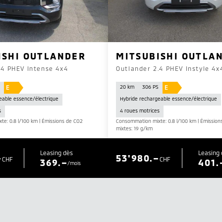
ISHI OUTLANDER
MITSUBISHI OUTLA
.4 PHEV Intense 4x4
Outlander 2.4 PHEV Instyle 4x
E
E
S
20 km
306 PS
eable essence/électrique
Hybride rechargeable essence/électrique
s
4 roues motrices
e: 0.8 l/100 km | Émissions de CO2
Consommation mixte: 0.8 l/100 km | Émission
mixtes: 19 g/km
Leasing dès
Leasing
–
53'980.–
CHF
CHF
369.–
401.
/mois