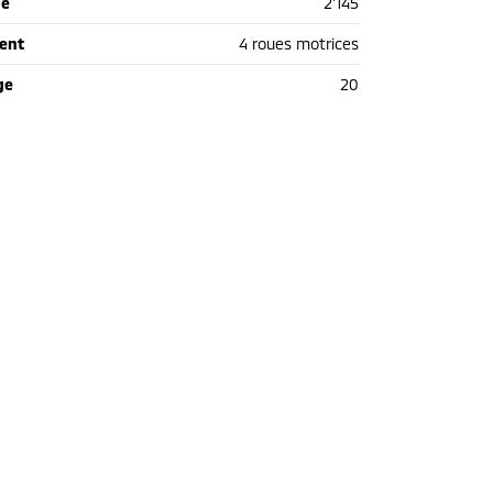
de
2'145
ent
4 roues motrices
ge
20