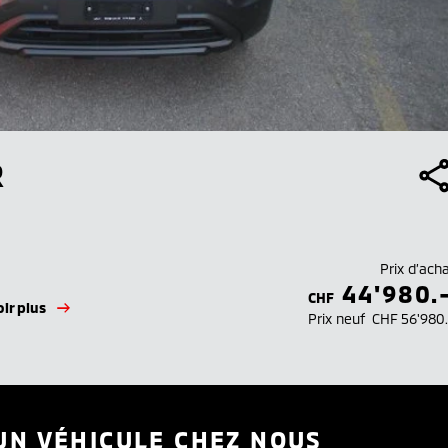
R
Prix d’ach
44'980.
CHF
ir plus
Prix neuf
CHF 56'980
UN VÉHICULE CHEZ NOUS