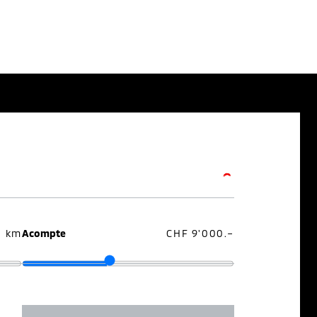
0 km
Acompte
CHF 9'000.–