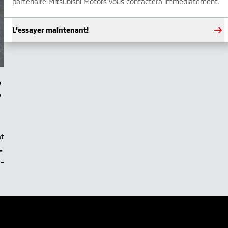
partenaire Mitsubishi Motors vous contactera immédiatement.
L’essayer maintenant!
at
–
.–