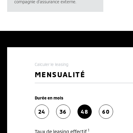
compagnie d’assurance externe.
Calculer le leasing
MENSUALITÉ
Durée en mois
24
36
48
60
1
Taux de leasing effectif