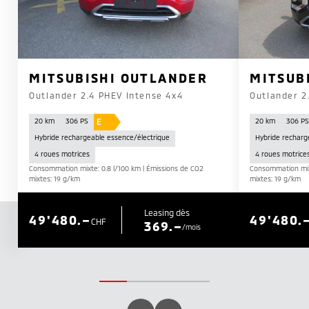
MITSUBISHI OUTLANDER
MITSUB
Outlander 2.4 PHEV Intense 4x4
Outlander 2
E
20 km
306 PS
20 km
306 P
Hybride rechargeable essence/électrique
Hybride recharg
4 roues motrices
4 roues motrice
Consommation mixte: 0.8 l/100 km | Émissions de CO2
Consommation mixt
mixtes: 19 g/km
mixtes: 19 g/km
Leasing dès
49'480.–
49'480.
CHF
369.–
/mois