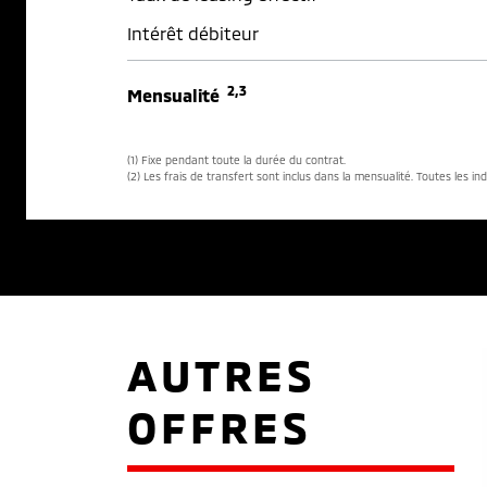
Intérêt débiteur
2,3
Mensualité
(1) Fixe pendant toute la durée du contrat.
(2) Les frais de transfert sont inclus dans la mensualité. Toutes les in
AUTRES
OFFRES