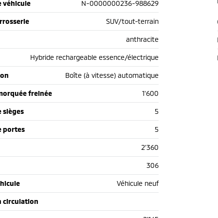
 véhicule
N-0000000236-988629
rrosserie
SUV/tout-terrain
anthracite
Hybride rechargeable essence/électrique
ion
Boîte (à vitesse) automatique
morquée freinée
1'600
 sièges
5
 portes
5
2'360
306
hicule
Véhicule neuf
n circulation