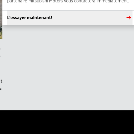
partenaire Mitsubishi Motors vous contactera immédiatement.
L’essayer maintenant!
at
–