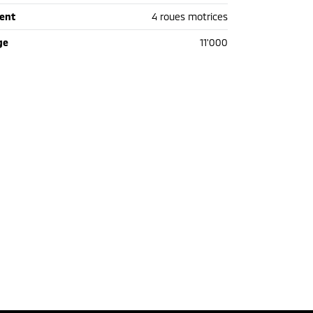
ent
4 roues motrices
ge
11'000