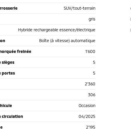
rrosserie
SUV/tout-terrain
gris
Hybride rechargeable essence/électrique
ion
Boîte (à vitesse) automatique
morquée freinée
1'600
 sièges
5
 portes
5
2'360
306
hicule
Occasion
n circulation
04/2025
de
2'195