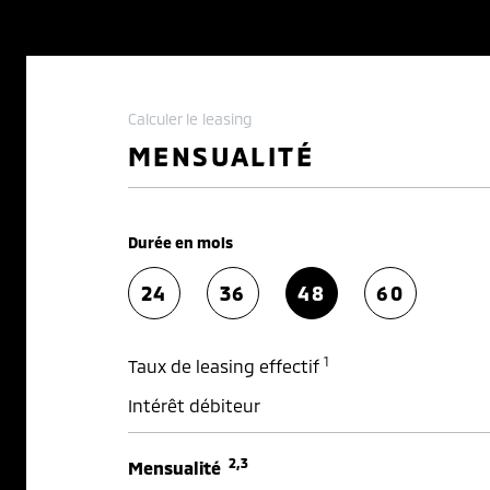
Calculer le leasing
MENSUALITÉ
Durée en mois
24
36
48
60
1
Taux de leasing effectif
Intérêt débiteur
2,3
Mensualité