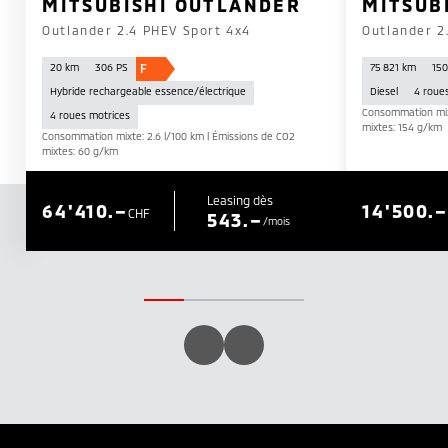
MITSUBISHI OUTLANDER
MITSUB
Outlander 2.4 PHEV Sport 4x4
Outlander 2
F
20 km
306 PS
75 821 km
150
Hybride rechargeable essence/électrique
Diesel
4 roue
Consommation mixt
4 roues motrices
mixtes: 154 g/km
Consommation mixte: 2.6 l/100 km | Émissions de CO2
mixtes: 60 g/km
Leasing dès
64'410.–
14'500.–
CHF
543.–
/mois