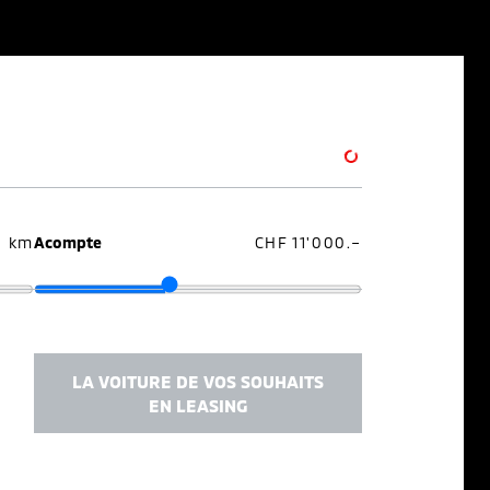
0 km
Acompte
CHF 11'000.–
LA VOITURE DE VOS SOUHAITS
EN LEASING