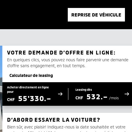
REPRISE DE VÉHICULE
VOTRE DEMANDE D’OFFRE EN LIGNE:
En quelques clics, vous pouvez nous faire parvenir une demande
d’offre sans engagement, en tout temps.
Calculateur de leasing
Acheter directement en ligne
Leasing dès
pour
532.–
55'330.–
CHF
/mois
CHF
D’ABORD ESSAYER LA VOITURE?
Bien sûr, avec plaisir! Indiquez-nous la date souhaitée et votre