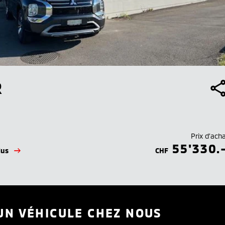
R
Prix d’ach
55'330.
lus
CHF
UN VÉHICULE CHEZ NOUS