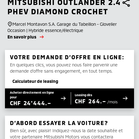
MITSUBISHI
OUTLANDER 2.4
PHEV DIAMOND CROCHET
Marcel Montavon S.A. Garage du Tabeillon - Glovelier
Occasion | Hybride essence/électrique
En savoir plus
VOTRE DEMANDE D’OFFRE EN LIGNE:
En quelques clics, vous pouvez nous faire parvenir une
demande d’offre sans engagement, en tout temps.
Calculateur de leasing
Acheter directement en ligne
Leasing dès
pour
CHF
264.–
CHF
24'444.–
/mois
D’ABORD ESSAYER LA VOITURE?
Bien sûr, avec plaisir! Indiquez-nous la date souhaitée et
votre partenaire Mitsubishi Motors vous contactera