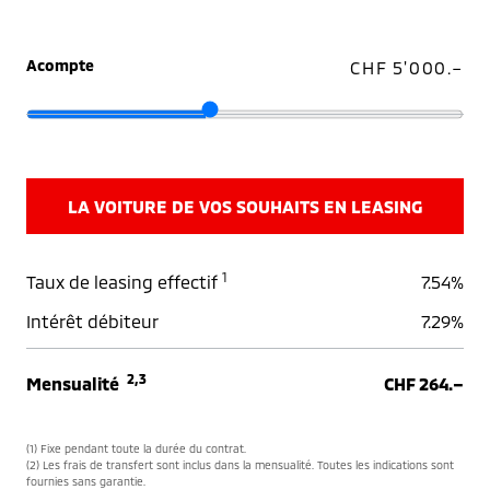
Acompte
CHF 5'000.–
LA VOITURE DE VOS SOUHAITS EN LEASING
1
Taux de leasing effectif
7.54%
Intérêt débiteur
7.29%
2,3
Mensualité
CHF 264.–
(1) Fixe pendant toute la durée du contrat.
(2) Les frais de transfert sont inclus dans la mensualité. Toutes les indications sont
fournies sans garantie.