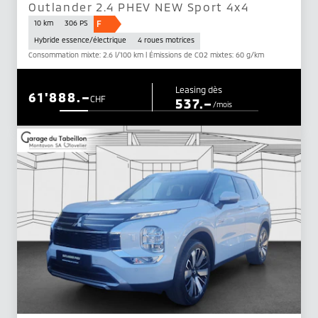
Outlander 2.4 PHEV NEW Sport 4x4
F
10 km
306 PS
Hybride essence/électrique
4 roues motrices
Consommation mixte: 2.6 l/100 km | Émissions de CO2 mixtes: 60 g/km
Leasing dès
61'888.–
CHF
537.–
/mois