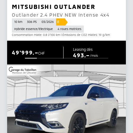
MITSUBISHI OUTLANDER
Outlander 2.4 PHEV NEW Intense 4x4
E
10 km
306 PS
03/2026
Hybride essence/électrique
4 roues motrices
Consommation mixte: 0.8 l/100 km | Émissions de CO2 mixtes: 19 g/km
Leasing dès
49'999.–
CHF
493.–
/mois