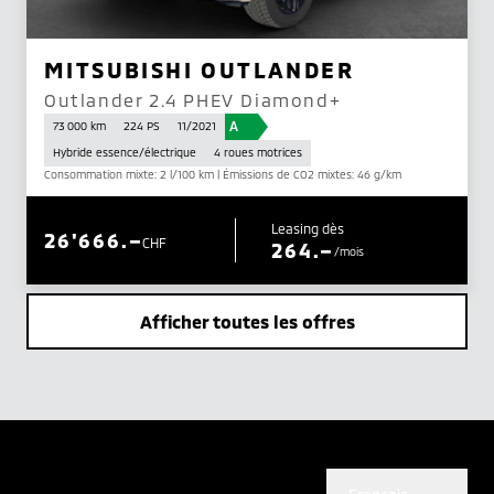
MITSUBISHI OUTLANDER
Outlander 2.4 PHEV Diamond+
A
73 000 km
224 PS
11/2021
Hybride essence/électrique
4 roues motrices
Consommation mixte: 2 l/100 km | Émissions de CO2 mixtes: 46 g/km
Leasing dès
26'666.–
CHF
264.–
/mois
Afficher toutes les offres