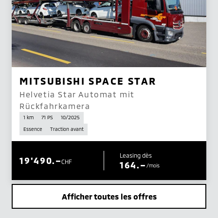
MITSUBISHI SPACE STAR
Helvetia Star Automat mit
Rückfahrkamera
1 km
71 PS
10/2025
Essence
Traction avant
Leasing dès
19'490.–
CHF
164.–
/mois
Afficher toutes les offres