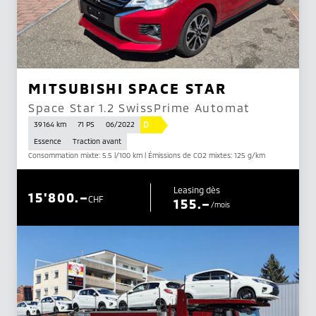
MITSUBISHI SPACE STAR
Space Star 1.2 SwissPrime Automat
D
39 164 km
71 PS
06/2022
Essence
Traction avant
Consommation mixte: 5.5 l/100 km | Émissions de CO2 mixtes: 125 g/km
Leasing dès
15'800.–
CHF
155.–
/mois