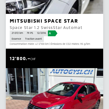
MITSUBISHI SPACE STAR
Space Star 1.2 SwissStar Automat
A
21 072 km
79 PS
12/2016
Essence
Traction avant
Consommation mixte: 4.1 l/100 km | Émissions de CO2 mixtes: 95 g/km
12'800.–
CHF