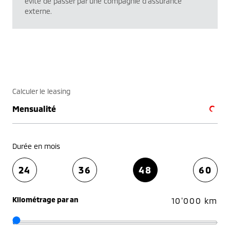
évite de passer par une compagnie d’assurance
externe.
Calculer le leasing
Mensualité
Durée en mois
24
36
48
60
Kilométrage par an
10'000 km