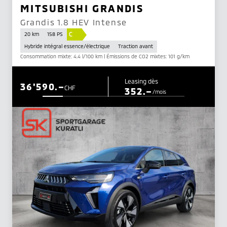
MITSUBISHI GRANDIS
Grandis 1.8 HEV Intense
C
20 km
158 PS
Hybride intégral essence/électrique
Traction avant
Consommation mixte: 4.4 l/100 km | Émissions de CO2 mixtes: 101 g/km
Leasing dès
36'590.–
CHF
352.–
/mois