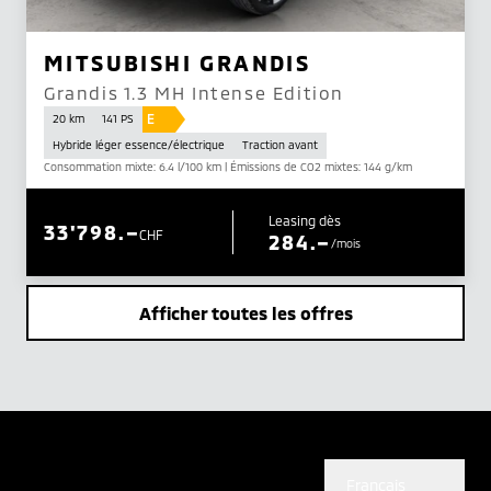
MITSUBISHI GRANDIS
Grandis 1.3 MH Intense Edition
E
20 km
141 PS
Hybride léger essence/électrique
Traction avant
Consommation mixte: 6.4 l/100 km | Émissions de CO2 mixtes: 144 g/km
Leasing dès
33'798.–
CHF
284.–
/mois
Afficher toutes les offres
Français