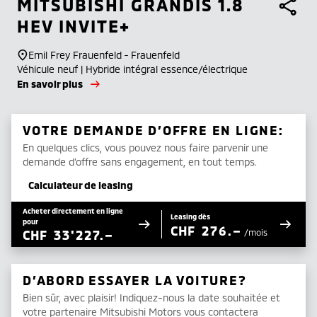
MITSUBISHI
GRANDIS 1.8
HEV INVITE+
Emil Frey Frauenfeld - Frauenfeld
Véhicule neuf | Hybride intégral essence/électrique
En savoir plus
VOTRE DEMANDE D’OFFRE EN LIGNE:
En quelques clics, vous pouvez nous faire parvenir une
demande d’offre sans engagement, en tout temps.
Calculateur de leasing
Acheter directement en ligne
Leasing dès
pour
CHF
276.–
CHF
33'227.–
/mois
D’ABORD ESSAYER LA VOITURE?
Bien sûr, avec plaisir! Indiquez-nous la date souhaitée et
votre partenaire Mitsubishi Motors vous contactera