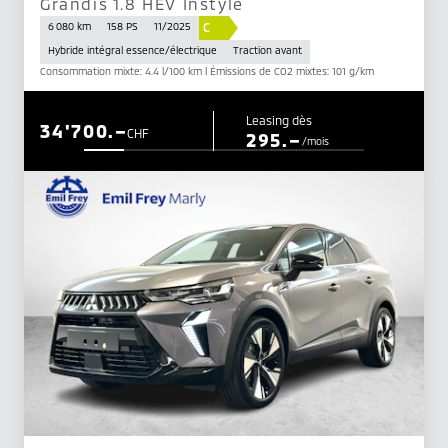
Grandis 1.8 HEV Instyle
C
6 080 km
158 PS
11/2025
Hybride intégral essence/électrique
Traction avant
Consommation mixte: 4.4 l/100 km | Émissions de CO2 mixtes: 101 g/km
Leasing dès
34'700.–
CHF
295.–
/mois