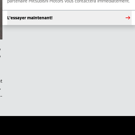
partenaire Mitsubishi Motors vous contactera immédiatement.
L’essayer maintenant!
at
–
.–