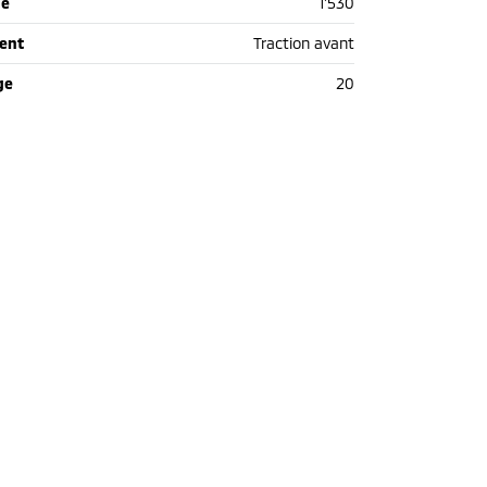
de
1'530
ent
Traction avant
ge
20