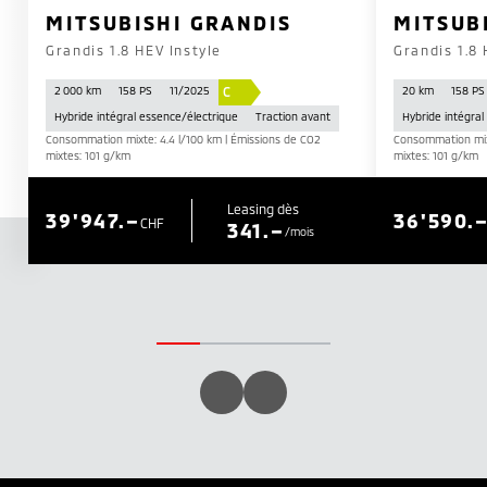
MITSUBISHI GRANDIS
MITSUB
Grandis 1.8 HEV Instyle
Grandis 1.8
C
2 000 km
158 PS
11/2025
20 km
158 PS
Hybride intégral essence/électrique
Traction avant
Hybride intégral
Consommation mixte: 4.4 l/100 km | Émissions de CO2
Consommation mixt
mixtes: 101 g/km
mixtes: 101 g/km
Leasing dès
39'947.–
36'590.
CHF
341.–
/mois