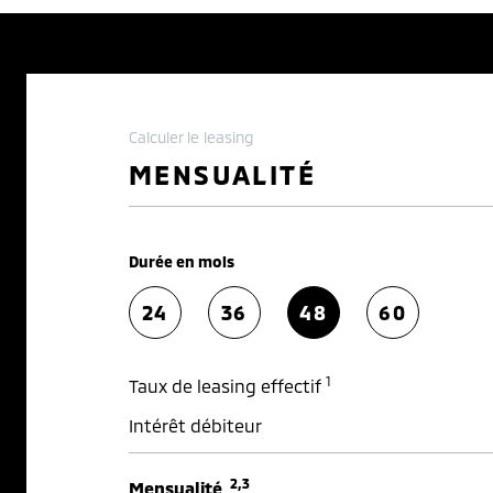
Calculer le leasing
MENSUALITÉ
Durée en mois
24
36
48
60
1
Taux de leasing effectif
Intérêt débiteur
2,3
Mensualité