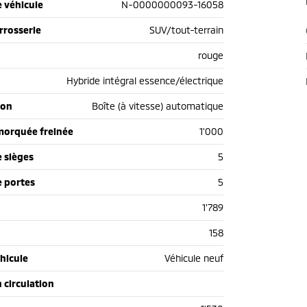
 véhicule
N-0000000093-16058
rrosserie
SUV/tout-terrain
rouge
Hybride intégral essence/électrique
ion
Boîte (à vitesse) automatique
morquée freinée
1'000
 sièges
5
 portes
5
1'789
158
hicule
Véhicule neuf
n circulation