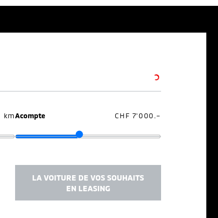
0 km
Acompte
CHF 7'000.–
LA VOITURE DE VOS SOUHAITS
EN LEASING