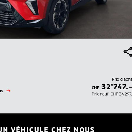
Prix d’ach
32'747.
CHF
us
Prix neuf
CHF 34'297
UN VÉHICULE CHEZ NOUS