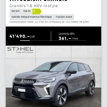
Grandis 1.8 HEV Instyle
C
100 km
158 PS
Hybride intégral essence/électrique
Traction avant
Consommation mixte: 4.4 l/100 km | Émissions de CO2 mixtes: 98 g/km
Leasing dès
41'490.–
CHF
361.–
/mois