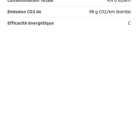
Consommation Totale
4.4 l/100km
Emission CO2 de
98 g C02/km (kombi)
Efficacité énergétique
C