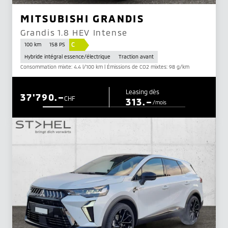
MITSUBISHI GRANDIS
Grandis 1.8 HEV Intense
C
100 km
158 PS
Hybride intégral essence/électrique
Traction avant
Consommation mixte: 4.4 l/100 km | Émissions de CO2 mixtes: 98 g/km
Leasing dès
37'790.–
CHF
313.–
/mois