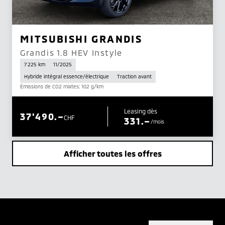
MITSUBISHI GRANDIS
Grandis 1.8 HEV Instyle
7 225 km
11/2025
Hybride intégral essence/électrique
Traction avant
Émissions de CO2 mixtes: 102 g/km
Leasing dès
37'490.–
CHF
331.–
/mois
Afficher toutes les offres